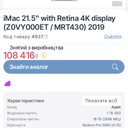
1 / 7
iMac 21.5" with Retina 4K display
(Z0VY000ET / MRT430) 2019
Оцінити
Код товару:
4937
Знятий з виробництва
108 416
₴
Знайти аналог
Характеристики
Показати всі
Бренд
Apple
Вбудована пам'ять
1 ТБ SSD
Оперативна пам'ять
16 ГБ (2666 МГц)
Відеокарта
Radeon Pro 560X (4 ГБ)