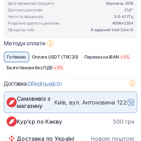
Дата презентації продукту
березень 2019
Діагональ дисплею
21,5"
Частота процесора
3.0-4.1 ГГц
Роздільна здатність дисплею
4096×2304
Процесор (чіп)
6-ядерний Intel Core i5
Методи оплати
Готівкою
Оплата USDT (TRC20)
Переказ на IBAN
+5%
Безготівкова без ПДВ
+5%
Доставка:
Оберіть місто
Самовивіз з
Київ, вул. Антоновича 122
магазину
Кур'єр по Києву
500 грн
Доставка по Україні
Новою поштою