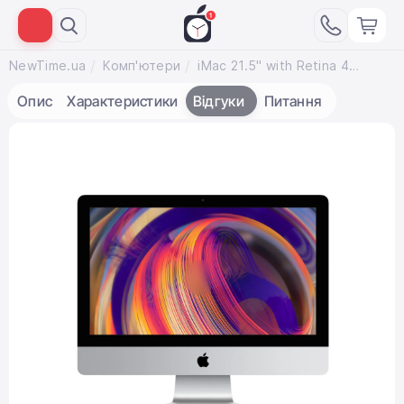
NewTime.ua
Комп'ютери
iMac 21.5" with Retina 4K display (Z0VY000ET / MRT430) 2019
Опис
Характеристики
Відгуки
Питання