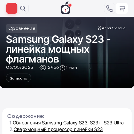
Сравнение
Anna Vlasova
Samsung Galaxy S23 -
линейка мощных
флагманов
03/05/2023
2956
1 мин
Samsung
Содержание:
1.
Обновления Samsung Galaxy S23, S23+, S23 Ultra
2.
Сверхмощный процессор линейки S23