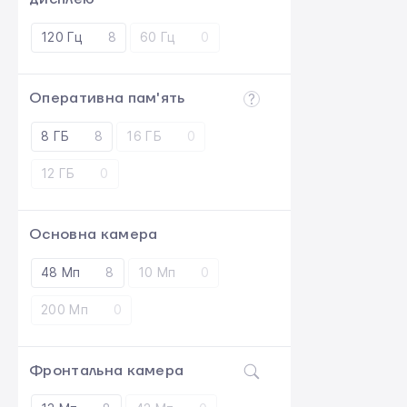
120 Гц
8
60 Гц
0
Оперативна пам'ять
8 ГБ
8
16 ГБ
0
12 ГБ
0
Основна камера
48 Мп
8
10 Мп
0
200 Мп
0
Фронтальна камера