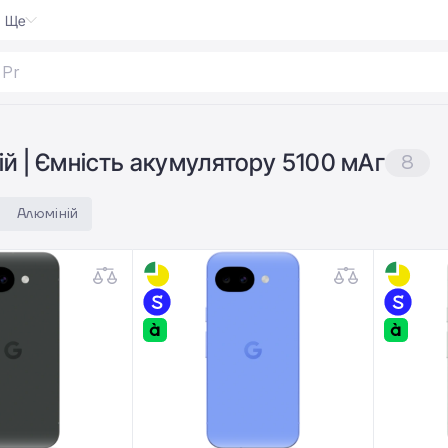
Ще
 Pro
|
й | Ємність акумулятору 5100 мАг
8
Алюміній