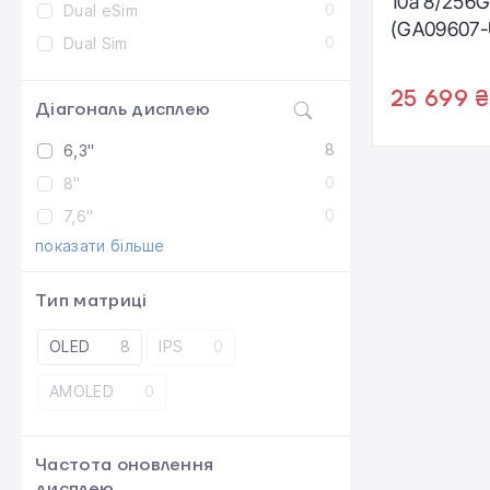
10a 8/256
0
Dual eSim
(GA09607-
0
Dual Sim
25 699 ₴
Діагональ дисплею
8
6,3"
0
8"
0
7,6"
показати більше
Тип матриці
OLED
8
IPS
0
AMOLED
0
Частота оновлення
дисплею