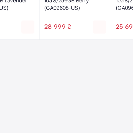
GB Lavender
10a 8/256GB Berry
10a 8/
US)
(GA09608-US)
(GA09
28 999 ₴
25 69