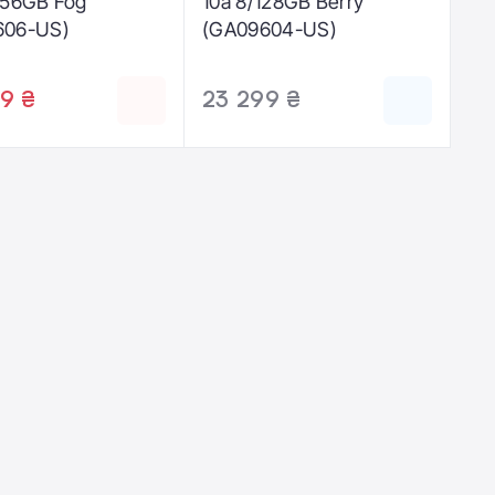
256GB Fog
10a 8/128GB Berry
606-US)
(GA09604-US)
9 ₴
23 299 ₴