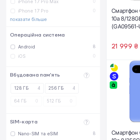
0
iPhone 17 Pro Max
Смартфон G
0
iPhone 17 Pro
10a 8/128G
показати більше
(GA09561-
Операційна система
21 999 ₴
8
Android
0
iOS
Вбудована пам'ять
128 ГБ
4
256 ГБ
4
64 ГБ
0
512 ГБ
0
SIM-карта
Смартфон G
8
Nano-SIM та eSIM