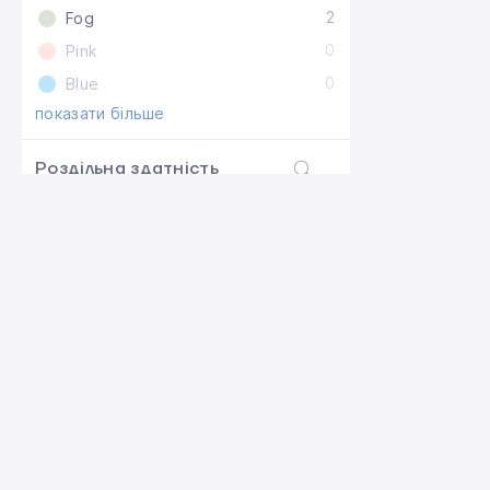
2
Fog
0
Pink
0
Blue
показати більше
Роздільна здатність
дисплею
8
1080×2424
0
2532×1170
0
2688×1242
показати більше
Роз'єм зарядного
пристрою
USB-C
8
Lightning
0
ВИДАЧА ТОВАРУ