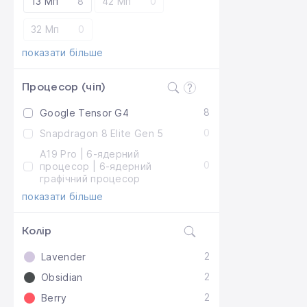
13 Мп
8
42 Мп
0
32 Мп
0
показати більше
Процесор (чіп)
8
Google Tensor G4
0
Snapdragon 8 Elite Gen 5
A19 Pro | 6-ядерний
0
процесор | 6-ядерний
графічний процесор
показати більше
Колір
2
Lavender
2
Obsidian
2
Berry