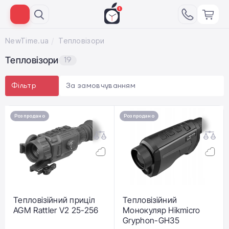
NewTime.ua
Тепловізори
Тепловізори
19
За замовчуванням
Фільтр
Розпродано
Розпродано
Тепловізійний приціл
Тепловізійний
AGM Rattler V2 25-256
Монокуляр Hikmicro
Gryphon-GH35