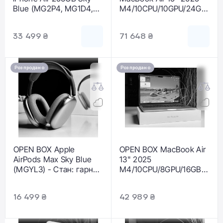
Blue (MG2P4, MG1D4,
M4/10CPU/10GPU/24GB/
MG2A4) - Стан: гарний
1TB Sky Blue
| Акумулятор: 100% |
(Z1HD000G0) - Стан:
33 499 ₴
71 648 ₴
Комплектація: повний |
гарний | Акумулятор:
Гарантія: 3 міс.
100% | Комплектація:
повний | Гарантія: 3 міс.
Розпродано
Розпродано
OPEN BOX Apple
OPEN BOX MacBook Air
AirPods Max Sky Blue
13" 2025
(MGYL3) - Стан: гарний
M4/10CPU/8GPU/16GB/2
| Акумулятор: 100% |
56GB Sky Blue 2025
Комплектація: повний |
(MC6T4) - Стан:
16 499 ₴
42 989 ₴
Гарантія: 3 міс.
ідеальний |
Акумулятор: 100% |
Комплектація: повний |