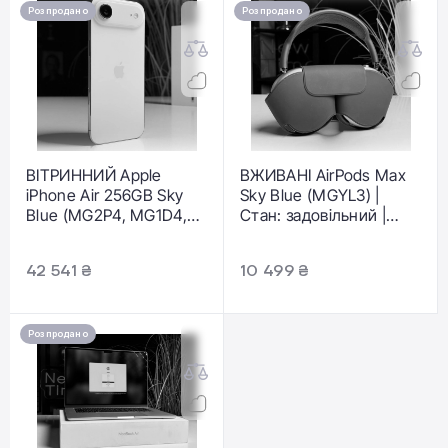
Гарантія: 3 міс.
Розпродано
Розпродано
ВІТРИННИЙ Apple
ВЖИВАНІ AirPods Max
iPhone Air 256GB Sky
Sky Blue (MGYL3) |
Blue (MG2P4, MG1D4,
Стан: задовільний |
MG2A4) - Стан:
Гарантія: 1 місяць |
ідеальний |
Комплект: AirPods
42 541 ₴
10 499 ₴
Акумулятор: 100% |
Комплектація: повний |
Гарантія: 3 міс.
Розпродано