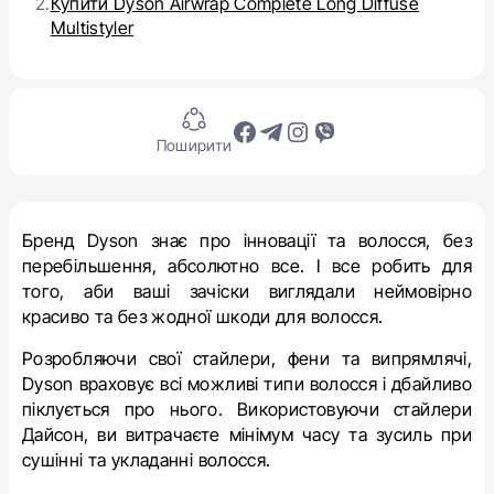
2.
Купити Dyson Airwrap Complete Long Diffuse
Multistyler
Поширити
Бренд Dyson знає про інновації та волосся,
без
перебільшення, абсолютно все
. І все робить для
того, аби ваші зачіски виглядали неймовірно
красиво та без жодної шкоди для волосся.
Розробляючи свої стайлери, фени та випрямлячі,
Dyson враховує всі можливі типи волосся і дбайливо
піклується про нього. Використовуючи стайлери
Дайсон, ви витрачаєте мінімум часу та зусиль при
сушінні та укладанні волосся.