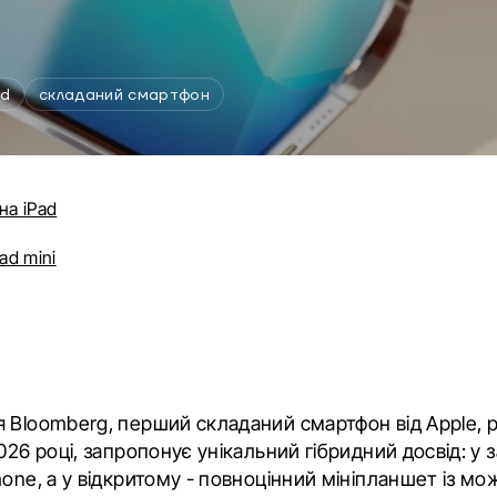
ld
складаний смартфон
на iPad
ad mini
 Bloomberg, перший складаний смартфон від Apple, р
026 році, запропонує унікальний гібридний досвід: у 
hone, а у відкритому - повноцінний мініпланшет із 