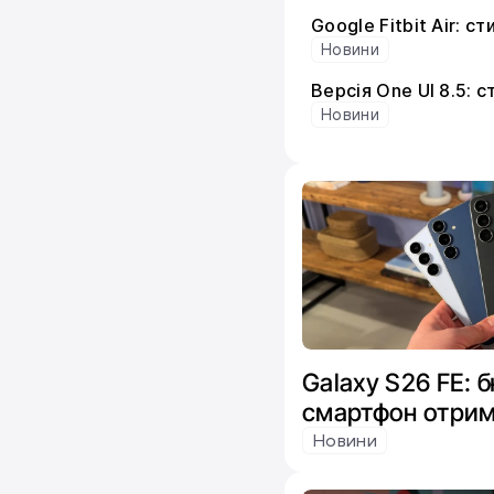
Google Fitbit Air: 
Новини
Версія One UI 8.5: 
Новини
Galaxy S26 FE:
смартфон отрим
чипів від Exyno
Новини