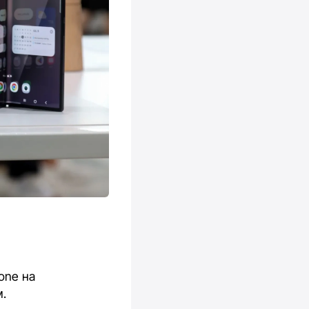
one на
м.