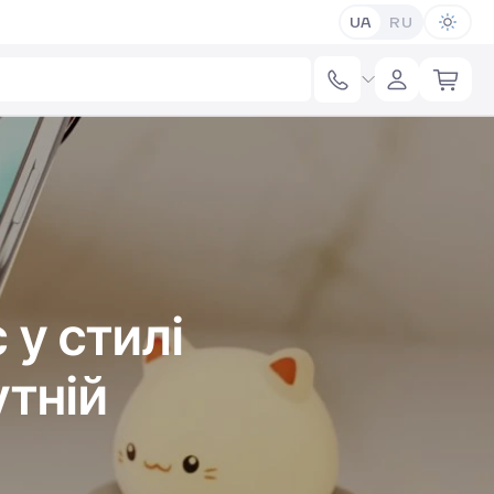
UA
RU
 у стилі
утній