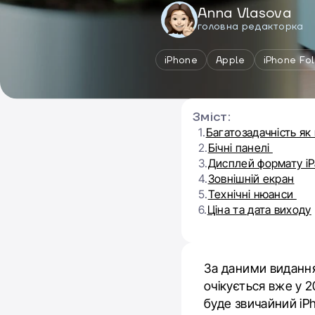
Anna Vlasova
головна редакторка
iPhone
Apple
iPhone Fo
Зміст:
1.
Багатозадачність як 
2.
Бічні панелі
3.
Дисплей формату iP
4.
Зовнішній екран
5.
Технічні нюанси
6.
Ціна та дата виходу
За даними видання
очікується вже у 2
буде звичайний iP