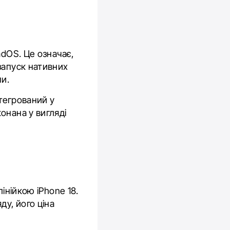
adOS. Це означає,
запуск нативних
ми.
нтегрований у
онана у вигляді
інійкою iPhone 18.
у, його ціна