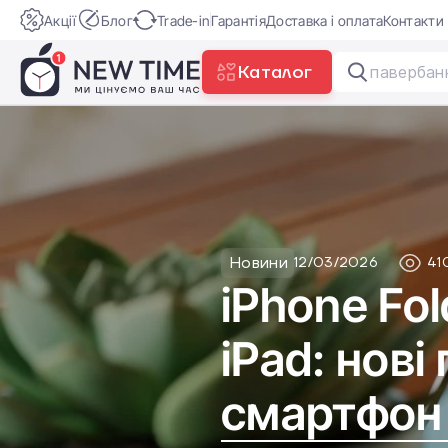
Акції
Блог
Trade-in
Гарантія
Доставка і оплата
Контакти
Каталог
Новини
12/03/2026
41
iPhone Fo
iPad: нов
смартфон