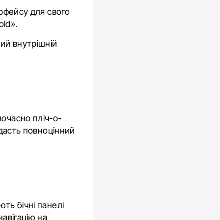
ерфейсу для свого
old».
ий внутрішній
ночасно пліч-о-
одасть повноцінний
ть бічні панелі
навігацію на