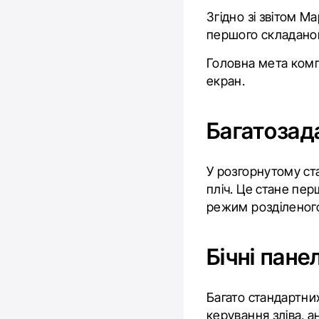
Згідно зі звітом М
першого складаног
Головна мета комп
екран.
Багатозада
У розгорнутому ст
пліч. Це стане пер
режим розділеного 
Бічні пане
Багато стандартних
керування зліва, а