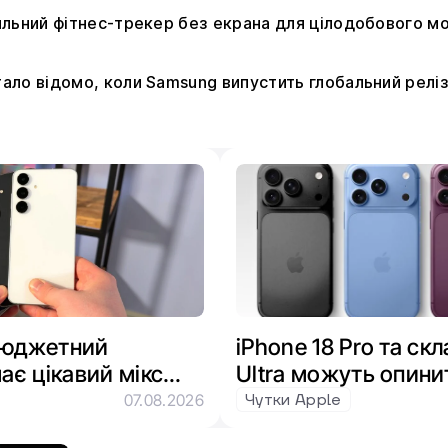
стильний фітнес-трекер без екрана для цілодобового м
стало відомо, коли Samsung випустить глобальний релі
 бюджетний
iPhone 18 Pro та ск
ає цікавий мікс
Ultra можуть опини
s та Snapdragon
через брак пам’яті
Чутки Apple
07.08.2026