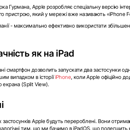
арка Гурмана, Apple розробляє спеціальну версію інт
о пристрою, який у мережі вже називають «iPhone F
анії - максимально ефективно використати збільшен
чність як на iPad
ані смартфон дозволить запускати два застосунки од
шим випадком в історії
iPhone
, коли Apple офіційно д
екрана (Split View).
лі
 застосунків Apple будуть перероблені. Вони отримаю
налогічні тим, що ми бачимо в iPadOS, що полегшить 