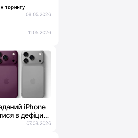
оніторингу
08.05.2026
з
11.05.2026
ладаний iPhone
тися в дефіциті
07.08.2026