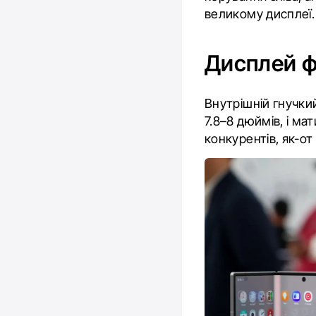
великому дисплеї.
Дисплей ф
Внутрішній гнучки
7.8–8 дюймів, і ма
конкурентів, як-от