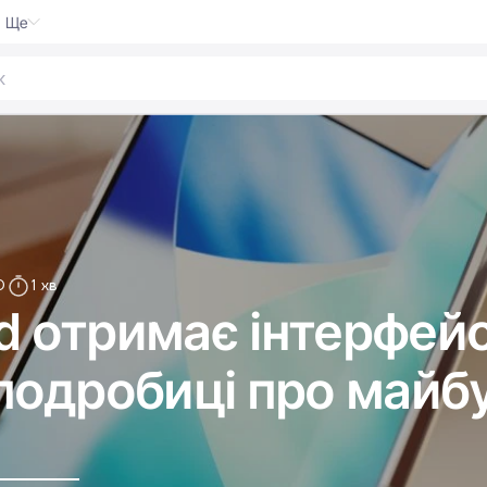
Ще
0
1 хв
ld отримає інтерфейс
і подробиці про майб