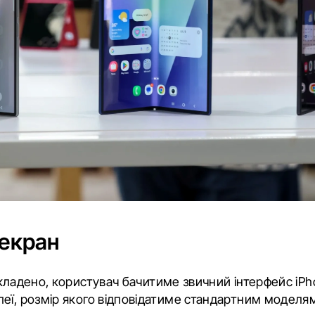
 екран
ладено, користувач бачитиме звичний інтерфейс iPh
еї, розмір якого відповідатиме стандартним моделя