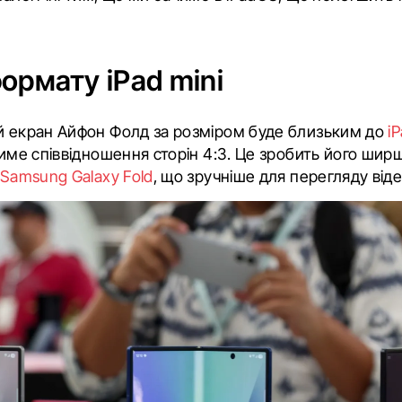
ормату iPad mini
й екран Айфон Фолд за розміром буде близьким до
iP
тиме співвідношення сторін 4:3. Це зробить його шир
Samsung Galaxy Fold
, що зручніше для перегляду віде