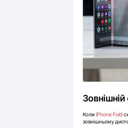
Зовнішній
Коли
iPhone Fold
ск
зовнішньому диспл