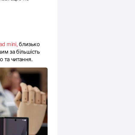
ad mini,
близько
шим за більшість
о та читання.