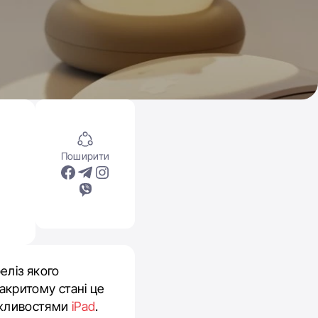
Поширити
еліз якого
закритому стані це
можливостями
iPad
.