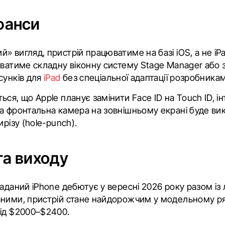
нюанси
» вигляд, пристрій працюватиме на базі iOS, а не iP
уватиме складну віконну систему Stage Manager або 
сунків для
iPad
без спеціальної адаптації розробника
ся, що Apple планує замінити Face ID на Touch ID, і
а фронтальна камера на зовнішньому екрані буде вик
ирізу (hole-punch).
та виходу
аданий iPhone дебютує у вересні 2026 року разом із л
ними, пристрій стане найдорожчим у модельному ряд
ід $2000–$2400.