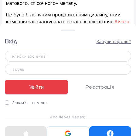
матового, «пісочного» металу.
Це було б логічним продовженням дизайну, який
компанія започаткувала в останніх поколіннях
Айфон
16 Про
та
Айфон 16 Про Макс
.
Вхід
Забули пароль?
Телефон або e-mail
Оцініть статтю
Пароль
1
0
0
0
0
Увійти
Реєстрація
Запам'ятати мене
Коментарі
Або через мережі
Авторизуйтесь
щоб залишати коментарі