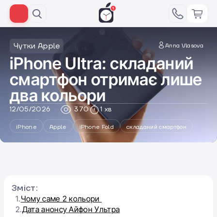
Чутки Apple
Anna Vlasova
iPhone Ultra: складаний
смартфон отримає лише
два кольори
12/05/2026
370
1 хв
iPhone
Apple
iPhone Fold
складаний смартфон
Зміст:
1.
Чому саме 2 кольори
2.
Дата анонсу Айфон Ультра