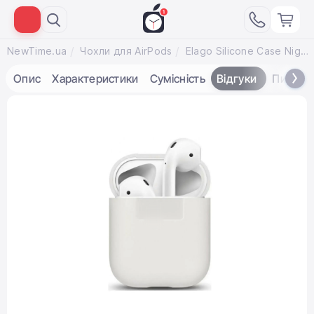
NewTime.ua
Чохли для AirPods
Elago Silicone Case Night Glow Blue for Airpods (EAPSC-LUBL)
Опис
Характеристики
Сумісність
Відгуки
Питанн