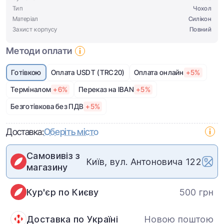
Тип
Чохол
Матеріал
Силікон
Захист корпусу
Повний
Методи оплати
Готівкою
Оплата USDT (TRC20)
Оплата онлайн
+5%
Терміналом
+6%
Переказ на IBAN
+5%
Безготівкова без ПДВ
+5%
Доставка:
Оберіть місто
Самовивіз з
Київ, вул. Антоновича 122
магазину
Кур'єр по Києву
500 грн
Доставка по Україні
Новою поштою