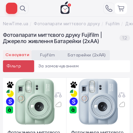
NewTime.ua
Фотоапарати миттєвого друку
Fujifilm
Фотоапарати миттєвого друку Fujifilm |
12
Джерело живлення Батарейки (2xAA)
Скасувати
Fujifilm
Батарейки (2xAA)
За замовчуванням
Фільтр
Фотокамера миттєвого
Фотокамера миттєвого