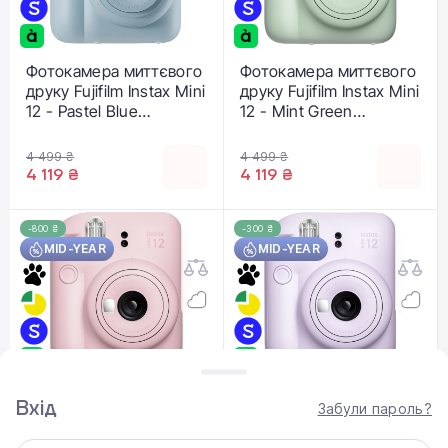
Фотокамера миттєвого
Фотокамера миттєвого
друку Fujifilm Instax Mini
друку Fujifilm Instax Mini
12 - Pastel Blue
12 - Mint Green
(16806092)
(16806119)
4 499 ₴
4 499 ₴
4 119 ₴
4 119 ₴
-800 ₴
-300 ₴
MID-YEAR
MID-YEAR
Фотокамера миттєвого
Фотокамера миттєвого
Вхід
Забули пароль?
друку Fujifilm Instax Mini
друку Fujifilm Instax Mini
12 - Blossom Pink
12 - Lilac Purple