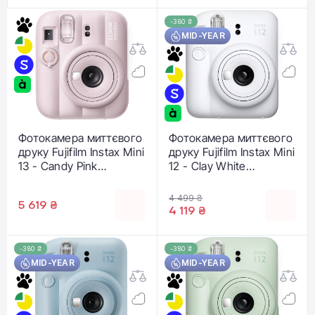
-380 ₴
MID-YEAR
Фотокамера миттєвого
Фотокамера миттєвого
друку Fujifilm Instax Mini
друку Fujifilm Instax Mini
13 - Candy Pink
12 - Clay White
(16963113)
(16806121)
4 499 ₴
5 619 ₴
4 119 ₴
-380 ₴
-380 ₴
MID-YEAR
MID-YEAR