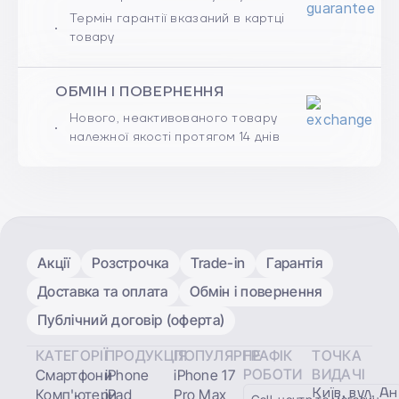
Термін гарантії вказаний в картці
товару
ОБМІН І ПОВЕРНЕННЯ
Нового, неактивованого товару
належної якості протягом 14 днів
Акції
Розстрочка
Trade-in
Гарантія
Доставка та оплата
Обмін і повернення
Публічний договір (оферта)
КАТЕГОРІЇ
ПРОДУКЦІЯ
ПОПУЛЯРНЕ
ГРАФІК
ТОЧКА
РОБОТИ
ВИДАЧІ
Смартфони
iPhone
iPhone 17
Київ, вул. А
Комп'ютери
iPad
Pro Max