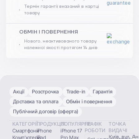
Термін гарантії вказаний в картці
товару
ОБМІН І ПОВЕРНЕННЯ
Нового, неактивованого товару
належної якості протягом 14 днів
Акції
Розстрочка
Trade-in
Гарантія
Доставка та оплата
Обмін і повернення
Публічний договір (оферта)
КАТЕГОРІЇ
ПРОДУКЦІЯ
ПОПУЛЯРНЕ
ГРАФІК
ТОЧКА
РОБОТИ
ВИДАЧІ
Смартфони
iPhone
iPhone 17
Київ, вул. А
Комп'ютери
iPad
Pro Max