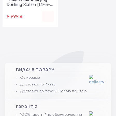
Docking Station [14-in-1,
Dual Display, 160W]
(A83B63A1)
9 999 ₴
ВИДАЧА ТОВАРУ
Самовивіз
Доставка по Києву
Доставка по Україні Новою поштою
ГАРАНТІЯ
100% гарантійне обслуговування