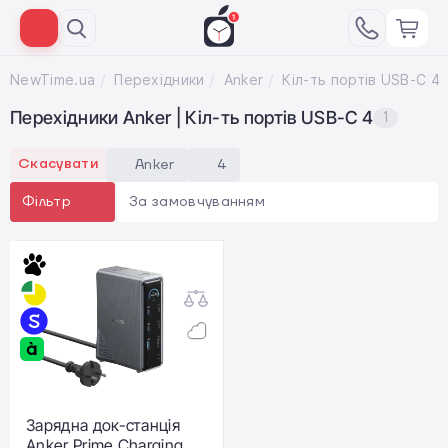
NewTime.ua
Перехідники
Anker
Кіл-ть портів USB-C 4
Перехідники Anker | Кіл-ть портів USB-C 4
1
Скасувати
Anker
4
За замовчуванням
Фільтр
Зарядна док-станція
Anker Prime Charging