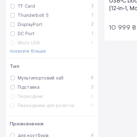
USB-C Dock
3
TF Card
[12-in-1, M
1
Thunderbolt 5
Wireless]
2
DisplayPort
10 999 ₴
1
DC Port
0
Micro USB
показати більше
Тип
6
Мультипортовий хаб
2
Підставка
0
Переxідник
0
Перехідники для розеток
Призначення
4
для ноутбуків