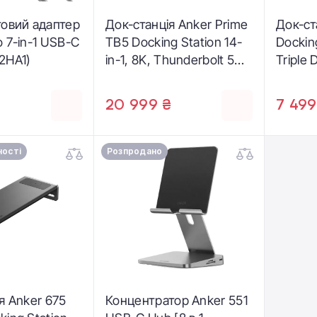
товий адаптер
Док-станція Anker Prime
Док-ст
 7-in-1 USB-C
TB5 Docking Station 14-
Docking
2HA1)
in-1, 8K, Thunderbolt 5
Triple 
(A83B53A1)
Remov
(A83C3
20 999 ₴
7 499
ності
Розпродано
я Anker 675
Концентратор Anker 551