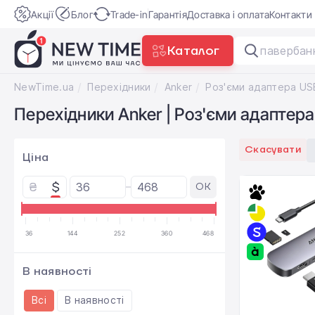
Акції
Блог
Trade-in
Гарантія
Доставка і оплата
Контакти
Каталог
павербан
NewTime.ua
Перехідники
Anker
Роз'єми адаптера US
Перехідники Anker | Роз'єми адаптер
Скасувати
Ціна
₴
$
OK
36
144
252
360
468
В наявності
Всі
В наявності