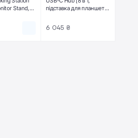
ing Station
USB-C Hub [8 в 1,
onitor Stand,
підставка для планшета]
- Space Grey (a8387)
6 045 ₴