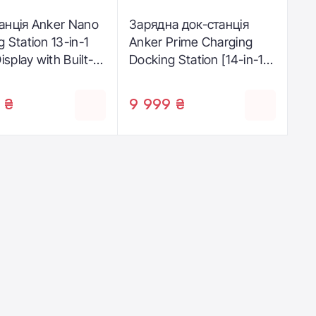
анція Anker Nano
Зарядна док-станція
 Station 13-in-1
Anker Prime Charging
Display with Built-In
Docking Station [14-in-1,
able Hub
Dual Display, 160W]
311)
(A83B63A1)
 ₴
9 999 ₴