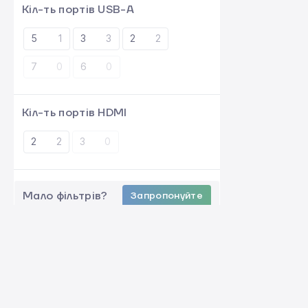
Кіл-ть портів USB-A
5
1
3
3
2
2
7
0
6
0
Кіл-ть портів HDMI
2
2
3
0
Мало фільтрів?
Запропонуйте