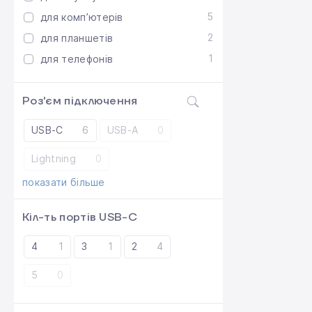
5
для компʼютерів
2
для планшетів
1
для телефонів
Роз'єм підключення
USB-C
6
USB-A
0
Lightning
0
показати більше
Кіл-ть портів USB-C
4
1
3
1
2
4
5
0