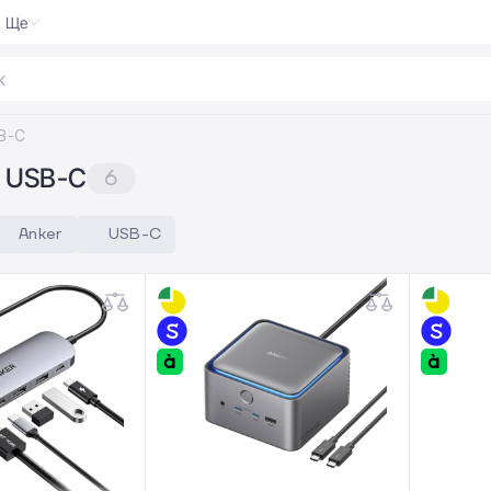
Ще
к
|
B-С
а USB-С
6
Anker
USB-С