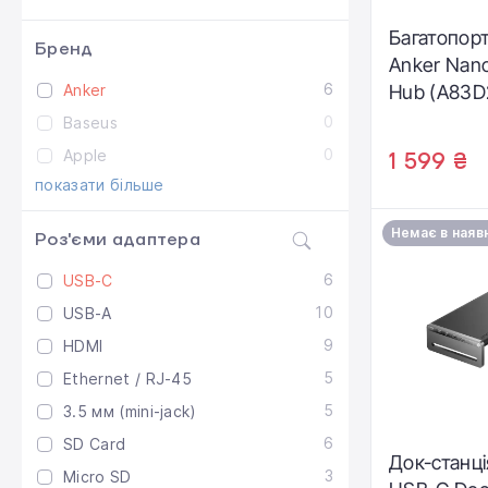
Багатопор
Бренд
Anker Nano
6
Anker
Hub (A83D
0
Baseus
0
Apple
1 599 ₴
показати більше
Немає в наяв
Роз'єми адаптера
6
USB-С
10
USB-A
9
HDMI
5
Ethernet / RJ-45
5
3.5 мм (mini-jack)
6
SD Card
Док-станці
3
Micro SD