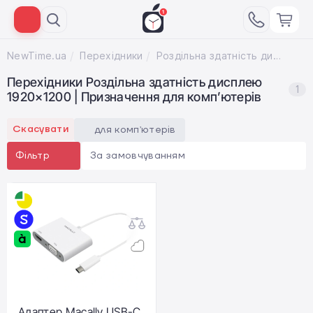
NewTime.ua
Перехідники
Роздільна здатність дисплею 1920×1200; Призначення для компʼютерів
Перехідники Роздільна здатність дисплею
1
1920×1200 | Призначення для компʼютерів
Скасувати
для компʼютерів
За замовчуванням
Фільтр
Адаптер Macally USB-C