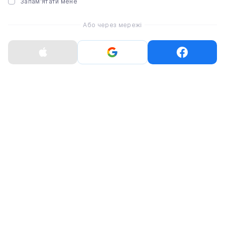
Запам'ятати мене
Або через мережі
Планшет Apple iPad Pro
Планшет Apple iPad Pro
13" M4 2024 Wi-Fi 1TB
13" M4 2024 Wi-Fi 1TB
with Standard glass -
with Nano-texture glass
Silver (MVX73)
- Silver (MWRG3)
69 394 ₴
69 841 ₴
Розпродано
Розпродано
Планшет Apple iPad Pro
Планшет Apple iPad Pro