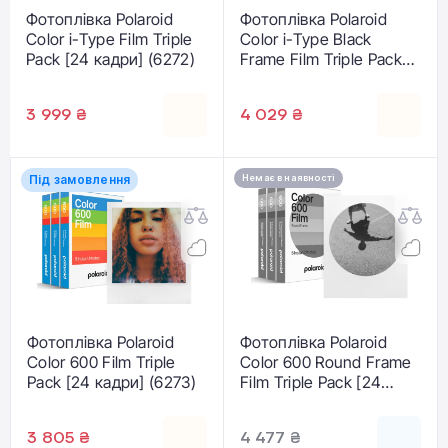
Фотоплівка Polaroid
Фотоплівка Polaroid
Color i-Type Film Triple
Color i-Type Black
Pack [24 кадри] (6272)
Frame Film Triple Pack
[24 кадри] (6019-2X)
3 999 ₴
4 029 ₴
Під замовлення
Немає в наявності
Фотоплівка Polaroid
Фотоплівка Polaroid
Color 600 Film Triple
Color 600 Round Frame
Pack [24 кадри] (6273)
Film Triple Pack [24
кадри] (6021-3X)
3 805 ₴
4 477 ₴