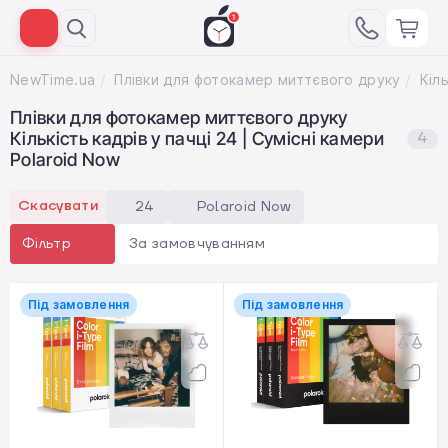
NewTime.ua
Плівки для фотокамер миттєвого друку
Плівки для фотокамер миттєвого друку
Кількість кадрів у пачці 24 | Сумісні камери
4
Polaroid Now
Скасувати
24
Polaroid Now
За замовчуванням
Фільтр
Під замовлення
Під замовлення