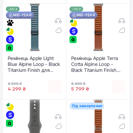
-400 ₴
-700 ₴
MID-YEAR
MID-YEAR
Ремінець Apple Light
Ремінець Apple Terra
Blue Alpine Loop - Black
Cotta Alpine Loop -
Titanium Finish для
Black Titanium Finish
Apple Watch
для Apple Watch
44/45/46/49mm - Large
44/45/46/49mm - Large
4 699 ₴
6 499 ₴
(MG9M4)
(MG9F4)
4 299 ₴
5 799 ₴
Під замовлення