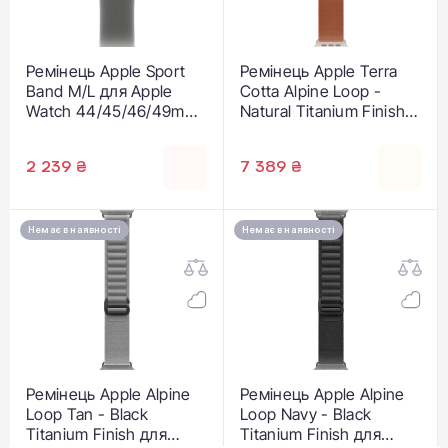
Ремінець Apple Sport
Ремінець Apple Terra
Band M/L для Apple
Cotta Alpine Loop -
Watch 44/45/46/49mm
Natural Titanium Finish
- Stone Gray (MXLY3)
для Apple Watch
44/45/46/49mm - Large
2 239 ₴
7 389 ₴
(MFTD4)
Немає в наявності
Немає в наявності
Ремінець Apple Alpine
Ремінець Apple Alpine
Loop Tan - Black
Loop Navy - Black
Titanium Finish для
Titanium Finish для