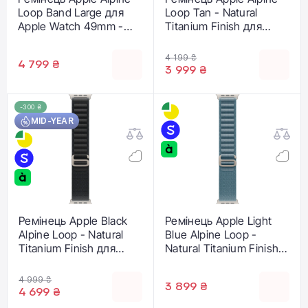
Loop Band Large для
Loop Tan - Natural
Apple Watch 49mm -
Titanium Finish для
Starlight (MQE73)
Apple Watch
44/45/46/49mm - Large
4 199 ₴
4 799 ₴
(MXN33)
3 999 ₴
-300 ₴
MID-YEAR
Ремінець Apple Black
Ремінець Apple Light
Alpine Loop - Natural
Blue Alpine Loop -
Titanium Finish для
Natural Titanium Finish
Apple Watch
для Apple Watch
44/45/46/49mm - Large
44/45/46/49mm - Large
4 999 ₴
3 899 ₴
(MFTG4)
(MFTK4)
4 699 ₴