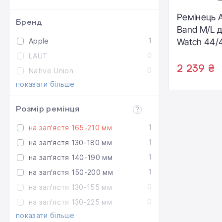
Ремінець A
Бренд
Band M/L д
1
Apple
Watch 44/
Stone Gra
0
LAUT
2 239 ₴
0
Native Union
показати більше
Розмір ремінця
1
на зап'ястя 165-210 мм
1
на зап'ястя 130-180 мм
1
на зап'ястя 140-190 мм
1
на зап'ястя 150-200 мм
0
на зап'ястя 130-155 мм
0
на зап'ястя 130-225 мм
показати більше