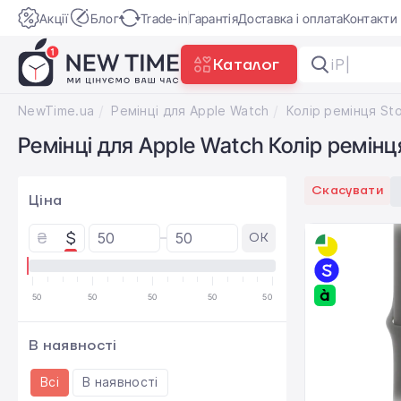
Акції
Блог
Trade-in
Гарантія
Доставка і оплата
Контакти
Каталог
iPhone 17
NewTime.ua
Ремінці для Apple Watch
Ремінці для Apple Watch Колір ремінця
Скасувати
Ціна
₴
$
OK
50
50
50
50
50
В наявності
Всі
В наявності