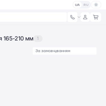
UA
RU
тя 165-210 мм
1
За замовчуванням