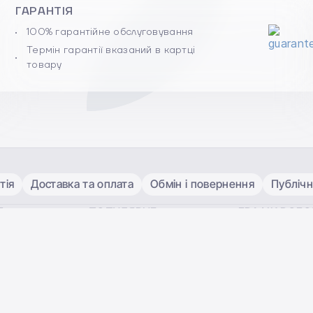
ГАРАНТІЯ
100% гарантійне обслуговування
Термін гарантії вказаний в картці
товару
тія
Доставка та оплата
Обмін і повернення
Публічн
Я
ПОПУЛЯРНЕ
ГРАФІК РОБ
iPhone 17 Pro Max
Сall-центр та 
iPhone 17 Pro
ПН-ПТ:
10:00
h
iPhone 17 Air
СБ-НД:
11:00
 Apple
iPhone 17
0 800 330 3
Apple Watch Ultra 3
безкоштовно
laxy
Apple Watch 11