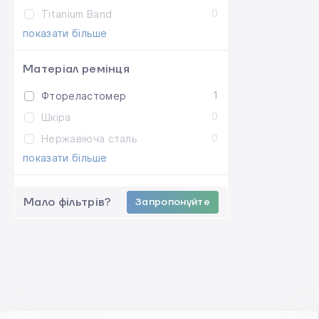
0
Titanium Band
показати більше
Матеріал ремінця
1
Фтореластомер
0
Шкіра
0
Нержавіюча сталь
показати більше
Мало фільтрів?
Запропонуйте