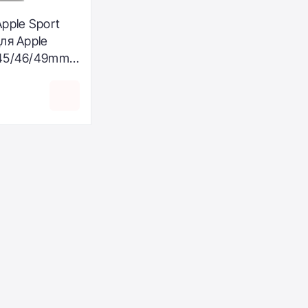
pple Sport
ля Apple
45/46/49mm -
y (MXLY3)