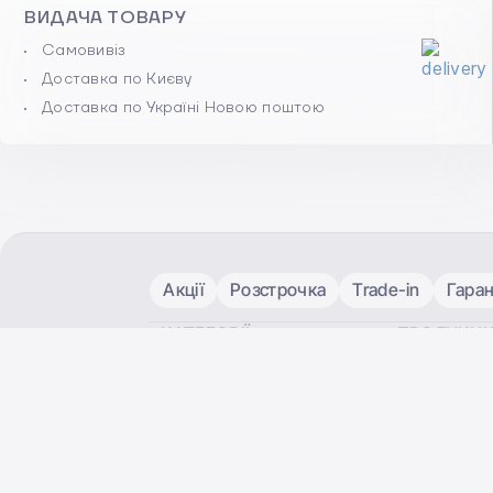
ВИДАЧА ТОВАРУ
Самовивіз
Доставка по Києву
Доставка по Україні Новою поштою
Акції
Розстрочка
Trade-in
Гаран
КАТЕГОРІЇ
ПРОДУКЦІ
Смартфони
iPhone
Комп'ютери
iPad
Планшети
Apple Watc
Розумні годинники
Комп'ютери
Монітори
Garmin
Навушники
Samsung Ga