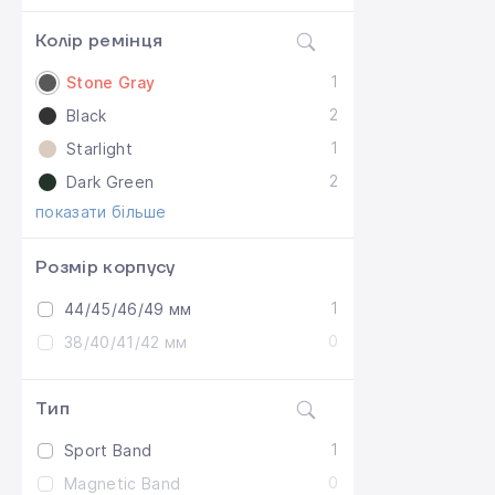
Колір ремінця
1
Stone Gray
2
Black
1
Starlight
2
Dark Green
показати більше
Розмір корпусу
1
44/45/46/49 мм
0
38/40/41/42 мм
Тип
1
Sport Band
0
Magnetic Band