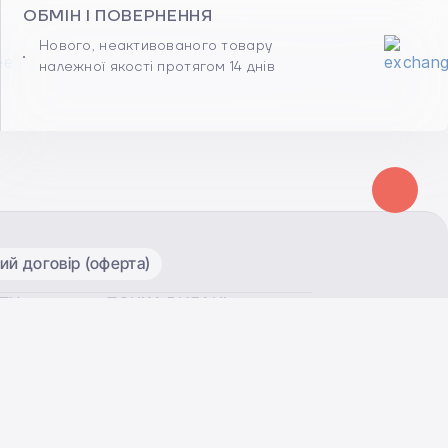
ОБМІН І ПОВЕРНЕННЯ
Нового, неактивованого товару
належної якості протягом 14 днів
ий договір (оферта)
ОТИ
ТОЧКА ВИДАЧІ
Київ, вул. Антоновича
магазин
122
 - 20:00
 - 18:00
Показати на мапі
36
4.9
з
5