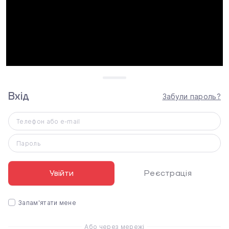
Вхід
Забули пароль?
Телефон або e-mail
Пароль
Увійти
Реєстрація
Запам'ятати мене
Або через мережі