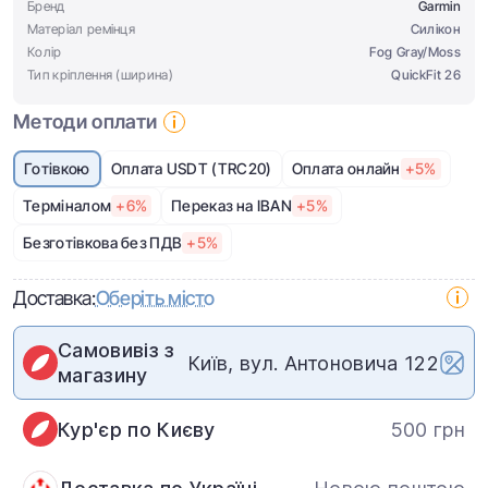
Бренд
Garmin
Матеріал ремінця
Cилікон
Колір
Fog Gray/Moss
Тип кріплення (ширина)
QuickFit 26
Методи оплати
Готівкою
Оплата USDT (TRC20)
Оплата онлайн
+5%
Терміналом
+6%
Переказ на IBAN
+5%
Безготівкова без ПДВ
+5%
Доставка:
Оберіть місто
Самовивіз з
Київ, вул. Антоновича 122
магазину
Кур'єр по Києву
500 грн