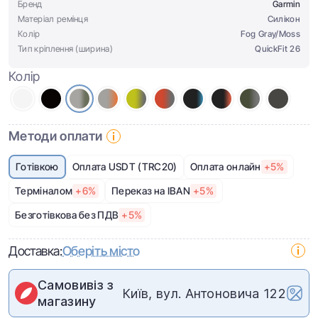
Бренд
Garmin
Матеріал ремінця
Cилікон
Колір
Fog Gray/Moss
Тип кріплення (ширина)
QuickFit 26
Колір
Методи оплати
Готівкою
Оплата USDT (TRC20)
Оплата онлайн
+5%
Терміналом
+6%
Переказ на IBAN
+5%
Безготівкова без ПДВ
+5%
Доставка:
Оберіть місто
Самовивіз з
Київ, вул. Антоновича 122
магазину