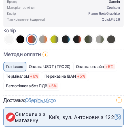
Бренд
Garmin
Матеріал ремінця
Cилікон
Колір
Flame Red/Graphite
Тип кріплення (ширина)
QuickFit 26
Колір
Методи оплати
Готівкою
Оплата USDT (TRC20)
Оплата онлайн
+5%
Терміналом
+6%
Переказ на IBAN
+5%
Безготівкова без ПДВ
+5%
Доставка:
Оберіть місто
Самовивіз з
Київ, вул. Антоновича 122
магазину