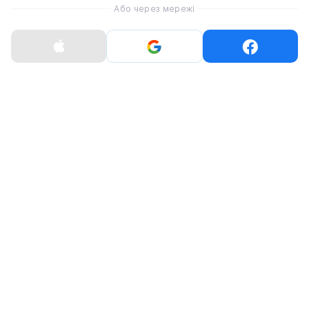
Або через мережі
Характеристики
Титановий браслет Garmin QuickFit 26 Vented Titanium
Bracelet with Carbon Gray DLC Coating (010-12864-09)
Матеріал ремінця
Титан
Колір
Titanium Gray
Сумісність
Garmin D2
Garmin Descent