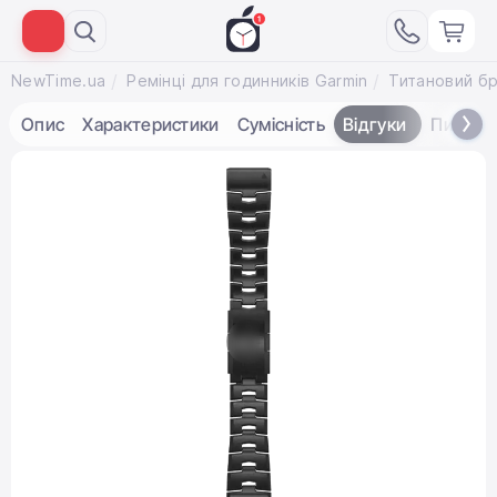
NewTime.ua
Ремінці для годинників Garmin
Опис
Характеристики
Сумісність
Відгуки
Питанн