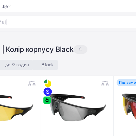
Ще
Major V
| Колір корпусу Black
4
до 9 годин
Black
Під зам