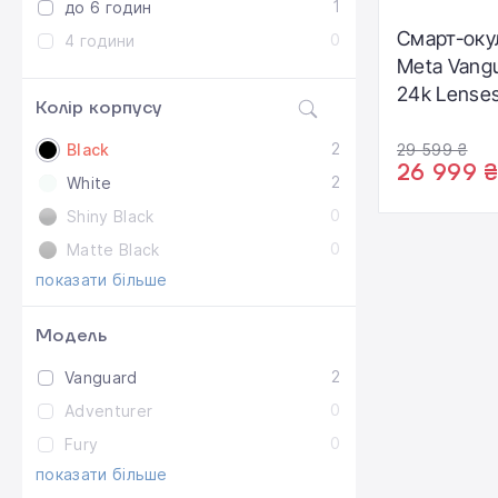
1
до 6 годин
Смарт-окул
0
4 години
Meta Vangu
24k Lenses
Колір корпусу
Frame (OW
2
Black
29 599 ₴
26 999 
2
White
0
Shiny Black
0
Matte Black
показати більше
Модель
2
Vanguard
0
Adventurer
0
Fury
показати більше