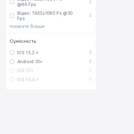
2
@60 Fps
Відео: 1920x1080 Px @30
2
Fps
показати більше
Сумісність
2
IOS 15.2 +
2
Android 10+
0
iOS 17+
0
IOS 14.4 +
Тип підключення
2
Бездротове
Основна камера