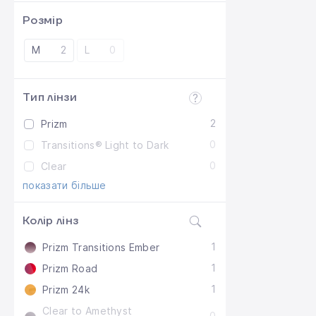
Розмір
М
2
L
0
Тип лінзи
2
Prizm
0
Transitions® Light to Dark
0
Clear
показати більше
Колір лінз
1
Prizm Transitions Ember
1
Prizm Road
1
Prizm 24k
Clear to Amethyst
0