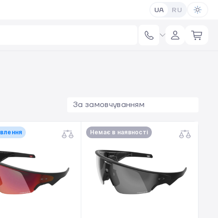
UA
RU
За замовчуванням
овлення
Немає в наявності