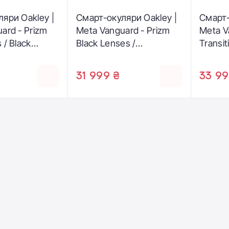
яри Oakley |
Смарт-окуляри Oakley |
Смарт-
ard - Prizm
Meta Vanguard - Prizm
Meta V
 / Black
Black Lenses /
Transit
8001-0452)
Black Frame (OW8001-
Ember 
0752)
Black 
31 999 ₴
33 99
₴
090)