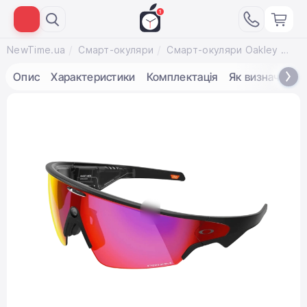
NewTime.ua
Смарт-окуляри
Смарт-окуляри Oakley | Meta Vanguard - Prizm Road Lenses / Black Frame (OW8001-0152)
Опис
Характеристики
Комплектація
Як визначити п