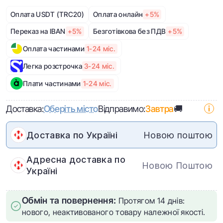
Оплата USDT (TRC20)
Оплата онлайн
+5%
Переказ на IBAN
+5%
Безготівкова без ПДВ
+5%
Оплата частинами
1-24 міс.
Легка розстрочка
3-24 міс.
Плати частинами
1-24 міс.
Доставка:
Оберіть місто
Відправимо:
Завтра
🚚
Доставка по Україні
Новою поштою
Адресна доставка по
Новою Поштою
Україні
Обмін та повернення:
Протягом 14 днів:
нового, неактивованого товару належної якості.