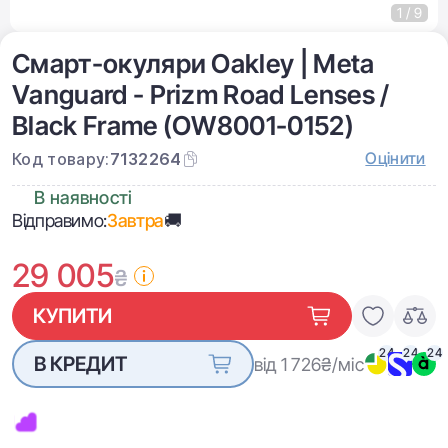
1 / 9
Смарт-окуляри Oakley | Meta
Vanguard - Prizm Road Lenses /
Black Frame (OW8001-0152)
Оцінити
Код товару:
7132264
В наявності
Відправимо:
Завтра
🚚
29 005
₴
КУПИТИ
24
24
24
В КРЕДИТ
від 1 726
₴/міс