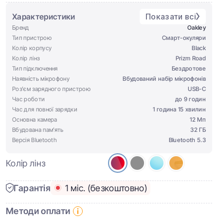
Характеристики
Показати всі
Бренд
Oakley
Тип пристрою
Смарт-окуляри
Колір корпусу
Black
Колір лінз
Prizm Road
Тип підключення
Бездротове
Наявність мікрофону
Вбудований набір мікрофонів
Роз'єм зарядного пристрою
USB-C
Час роботи
до 9 годин
Час для повної зарядки
1 година 15 хвилин
Основна камера
12 Мп
Вбудована пам'ять
32 ГБ
Версія Bluetooth
Bluetooth 5.3
Колір лінз
Гарантія
1 міс. (безкоштовно)
Методи оплати