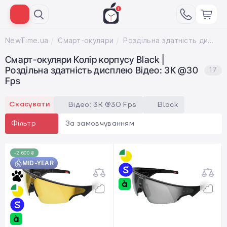
NewTime.ua
Смарт-окуляри
Роздільна здатність дисплею Відео: 3K @30 Fps; Колір корпусу Black
Смарт-окуляри Колір корпусу Black |
Роздільна здатність дисплею Відео: 3K @30
17
Fps
Скасувати
Відео: 3K @30 Fps
Black
За замовчуванням
Фільтр
-2 600 ₴
MID-YEAR