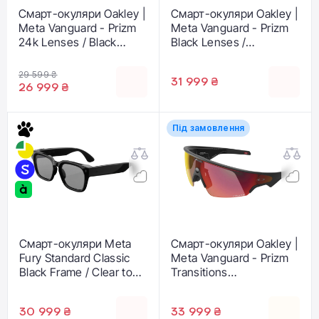
Смарт-окуляри Oakley |
Смарт-окуляри Oakley |
Meta Vanguard - Prizm
Meta Vanguard - Prizm
24k Lenses / Black
Black Lenses /
Frame (OW8001-0452)
Black Frame (OW8001-
0752)
29 599 ₴
31 999 ₴
26 999 ₴
Під замовлення
Смарт-окуляри Meta
Смарт-окуляри Oakley |
Fury Standard Classic
Meta Vanguard - Prizm
Black Frame / Clear to
Transitions
Grey Transitions Lenses
Ember Lenses /
(SK-1001900-01)
Black Frame (OW8001-
30 999 ₴
33 999 ₴
090)