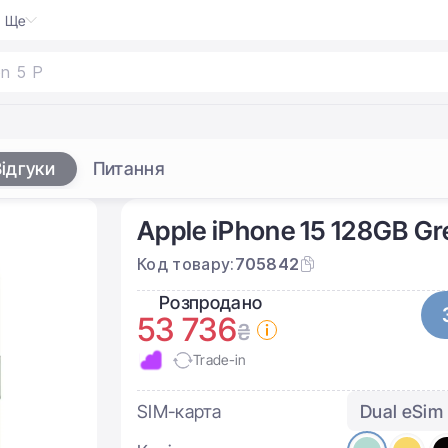
Ще
ідгуки
Питання
Apple iPhone 15 128GB G
Код товару:
705842
Розпродано
53 736
₴
Trade-in
SIM-карта
Dual eSim