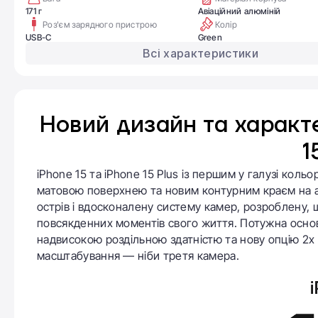
171 г
Авіаційний алюміній
Роз'єм зарядного пристрою
Колір
USB-C
Green
Всі характеристики
Новий дизайн та характе
1
iPhone 15 та iPhone 15 Plus із першим у галузі ко
матовою поверхнею та новим контурним краєм на а
острів і вдосконалену систему камер, розроблену,
повсякденних моментів свого життя. Потужна основ
надвисокою роздільною здатністю та нову опцію 2x 
масштабування — ніби третя камера.