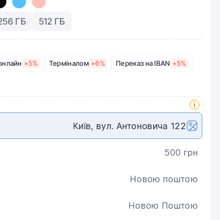
256 ГБ
512 ГБ
онлайн
+5%
Терміналом
+6%
Переказ на IBAN
+5%
Київ, вул. Антоновича 122
500 грн
Новою поштою
Новою Поштою