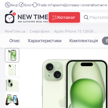
Акції
Блог
Trade-in
Гарантія
Доставка і оплата
Контакти
Каталог
NewTime.ua
Смартфони
Apple iPhone 15 128GB Green Dual Sim (MTLH3)
Опис
Характеристики
Комплектація
В