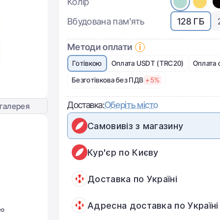
Колір
Вбудована пам'ять
128 ГБ
Методи оплати
Готівкою
Оплата USDT (TRC20)
Оплата 
Безготівкова без ПДВ
+5%
Доставка:
Оберіть місто
галерея
Самовивіз з магазину
Кур'єр по Києву
Доставка по Україні
Адресна доставка по Україні
ео