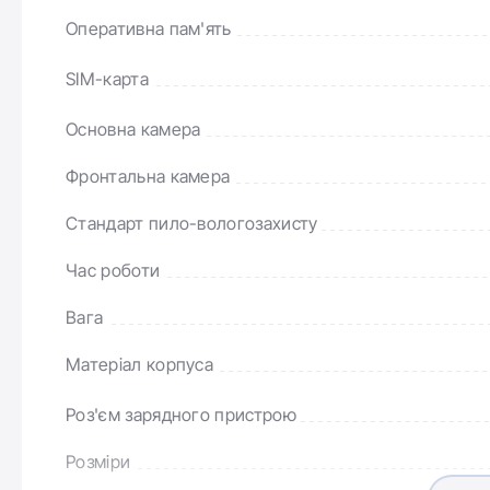
Оперативна пам'ять
SIM-карта
Основна камера
Dyna
Фронтальна камера
iPhone 15 і iPhone 15 Plus, доступні в розмірах диспл
способом взаємодії з важливими сповіщеннями та а
Стандарт пило-вологозахисту
розширюється та адаптується, щоб користувачі мог
Час роботи
музикою; і завдяки інтеграції сторонніх додатків о
спільного використання поїздок, спортивних резуль
Вага
Матеріал корпуса
Роз'єм зарядного пристрою
Розміри