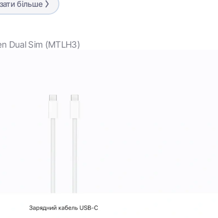
зати більше
Green
3349 мАг
en Dual Sim (MTLH3)
iOS
Bluetooth 5.3
6,1"
2556×1179
60 Гц
OLED