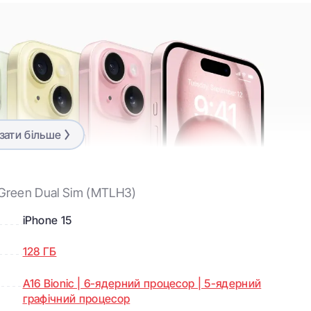
зати більше
 Green Dual Sim (MTLH3)
iPhone 15
128 ГБ
A16 Bionic | 6-ядерний процесор | 5-ядерний
графічний процесор