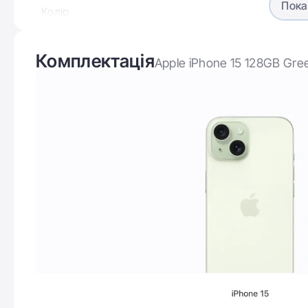
Пока
Колір
Ємність акумулятору
Комплектація
Apple iPhone 15 128GB Gre
Операційна система
Версія Bluetooth
Дисплей
Діагональ дисплею
Роздільна здатність дисплею
Частота оновлення дисплею
Новий інноваційний дизайн
Тип матриці
айфон 15
Надтонкі іони металу додають колір у скло —
з унікальною формулою для кожного