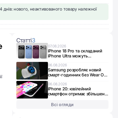
4 днів: нового, неактивованого товару належної
Статті
3
e
07.08.2026
iPhone 18 Pro та складаний
iPhone Ultra можуть
опинитися в дефіциті через
06.08.2026
брак пам’яті
Samsung розробляє новий
смарт-годинник без Wear OS:
ії
що відомо про Galaxy Aero
06.08.2026
iPhone 20: ювілейний
смартфон отримає збільшені
дисплеї
Всі огляди