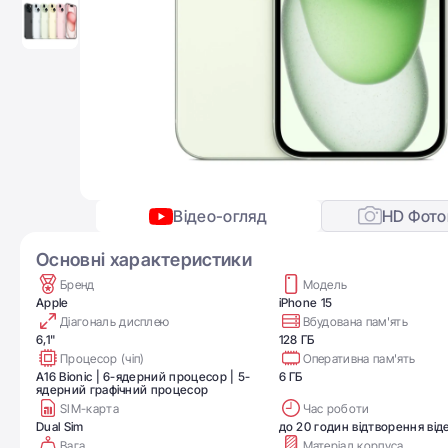
Відео-огляд
HD Фото
Основні характеристики
Бренд
Модель
Apple
iPhone 15
Діагональ дисплею
Вбудована пам'ять
6,1"
128 ГБ
Процесор (чіп)
Оперативна пам'ять
A16 Bionic | 6-ядерний процесор | 5-
6 ГБ
ядерний графічний процесор
SIM-карта
Час роботи
Dual Sim
до 20 годин відтворення від
Вага
Матеріал корпуса