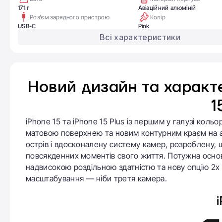
171 г
Авіаційний алюміній
Роз'єм зарядного пристрою
Колір
USB-C
Pink
Всі характеристики
Новий дизайн та характе
1
iPhone 15 та iPhone 15 Plus із першим у галузі ко
матовою поверхнею та новим контурним краєм на а
острів і вдосконалену систему камер, розроблену,
повсякденних моментів свого життя. Потужна основ
надвисокою роздільною здатністю та нову опцію 2x 
масштабування — ніби третя камера.