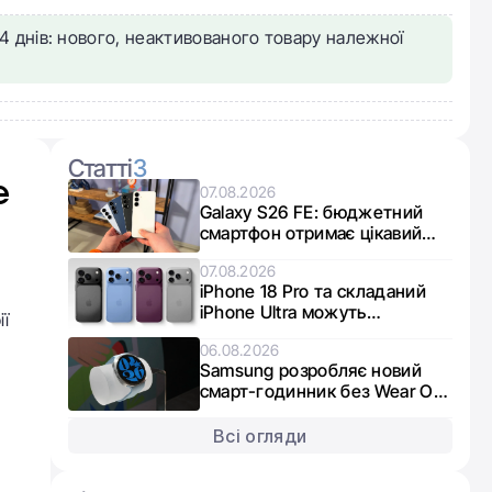
4 днів: нового, неактивованого товару належної
Статті
3
e
07.08.2026
Galaxy S26 FE: бюджетний
смартфон отримає цікавий
мікс чипів від Exynos та
07.08.2026
Snapdragon
iPhone 18 Pro та складаний
iPhone Ultra можуть
ії
опинитися в дефіциті через
06.08.2026
брак пам’яті
Samsung розробляє новий
смарт-годинник без Wear OS:
що відомо про Galaxy Aero
Всі огляди