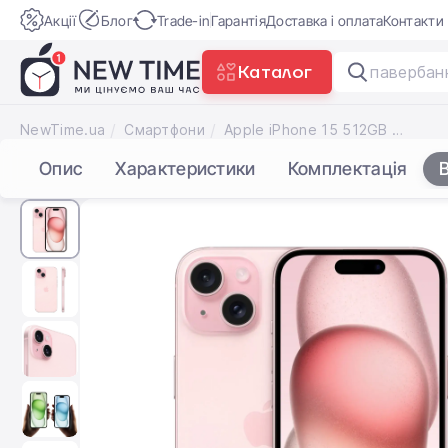
Акції
Блог
Trade-in
Гарантія
Доставка і оплата
Контакти
Каталог
Garmin Fe
NewTime.ua
Смартфони
Apple iPhone 15 512GB Pink Dual Sim (MTLQ3)
Опис
Характеристики
Комплектація
В