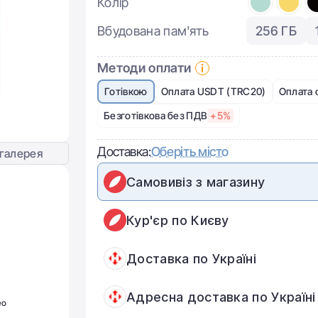
Колір
Вбудована пам'ять
256 ГБ
Методи оплати
Готівкою
Оплата USDT (TRC20)
Оплата 
Безготівкова без ПДВ
+5%
Доставка:
Оберіть місто
галерея
Самовивіз з магазину
Кур'єр по Києву
Доставка по Україні
Адресна доставка по Україні
ео