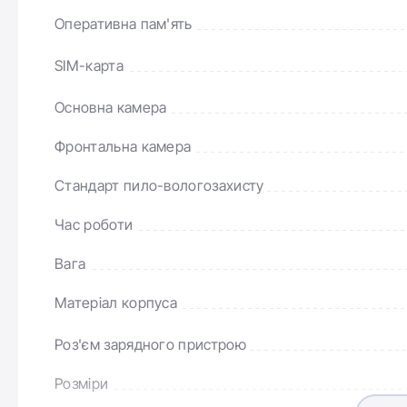
Оперативна пам'ять
SIM-карта
Основна камера
Dyna
Фронтальна камера
iPhone 15 і iPhone 15 Plus, доступні в розмірах диспл
способом взаємодії з важливими сповіщеннями та а
Стандарт пило-вологозахисту
розширюється та адаптується, щоб користувачі мог
Час роботи
музикою; і завдяки інтеграції сторонніх додатків о
спільного використання поїздок, спортивних резуль
Вага
Матеріал корпуса
Роз'єм зарядного пристрою
Розміри