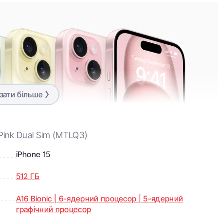
зати більше
Pink Dual Sim (MTLQ3)
iPhone 15
512 ГБ
A16 Bionic | 6-ядерний процесор | 5-ядерний
графічний процесор