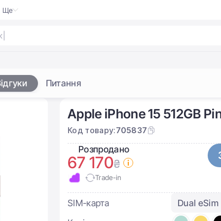
Ще
ni
|
ідгуки
Питання
Apple iPhone 15 512GB Pi
Код товару:
705837
Розпродано
67 170
₴
Trade-in
SIM-карта
Dual eSim