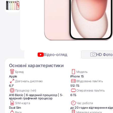
Відео-огляд
HD Фото
Основні характеристики
Бренд
Модель
Apple
iPhone 15
Діагональ дисплею
Вбудована пам'ять
6,1"
512 ГБ
Процесор (чіп)
Оперативна пам'ять
A16 Bionic | 6-ядерний процесор | 5-
6 ГБ
ядерний графічний процесор
SIM-карта
Час роботи
Dual Sim
до 20 годин відтворення від
Вага
Матеріал корпуса