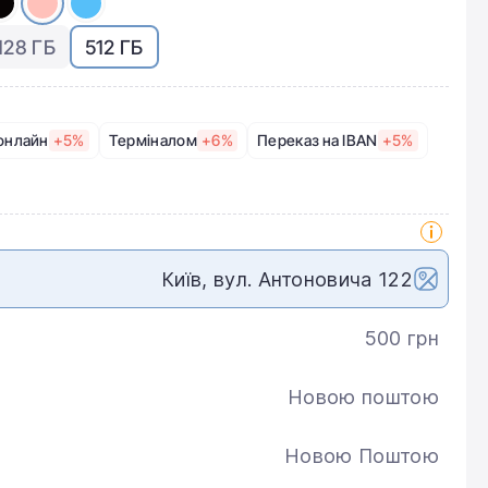
128 ГБ
512 ГБ
онлайн
+5%
Терміналом
+6%
Переказ на IBAN
+5%
Київ, вул. Антоновича 122
500 грн
Новою поштою
Новою Поштою