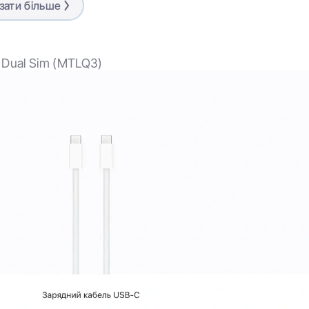
зати більше
Pink
3349 мАг
k Dual Sim (MTLQ3)
iOS
Bluetooth 5.3
6,1"
2556×1179
60 Гц
OLED