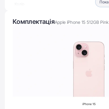
Пока
Колір
Ємність акумулятору
Комплектація
Apple iPhone 15 512GB Pin
Операційна система
Версія Bluetooth
Дисплей
Діагональ дисплею
Роздільна здатність дисплею
Частота оновлення дисплею
Новий інноваційний дизайн
Тип матриці
айфон 15
Надтонкі іони металу додають колір у скло —
з унікальною формулою для кожного