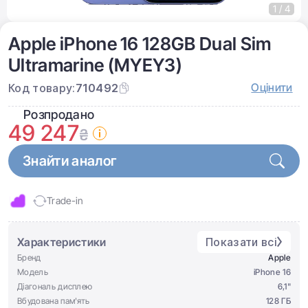
1 / 4
Apple iPhone 16 128GB Dual Sim
Ultramarine (MYEY3)
Оцінити
Код товару:
710492
Розпродано
49 247
₴
Знайти аналог
Trade-in
Характеристики
Показати всі
Бренд
Apple
Модель
iPhone 16
Діагональ дисплею
6,1"
Вбудована пам'ять
128 ГБ