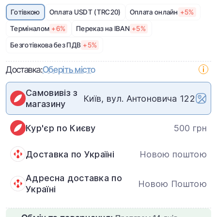
Готівкою
Оплата USDT (TRC20)
Оплата онлайн
+5%
Терміналом
+6%
Переказ на IBAN
+5%
Безготівкова без ПДВ
+5%
Доставка:
Оберіть місто
Самовивіз з
Київ, вул. Антоновича 122
магазину
Кур'єр по Києву
500 грн
Доставка по Україні
Новою поштою
Адресна доставка по
Новою Поштою
Україні