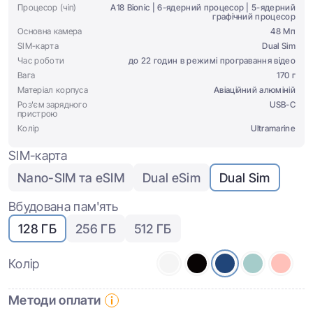
Процесор (чіп)
A18 Bionic | 6-ядерний процесор | 5-ядерний
графічний процесор
Основна камера
48 Мп
SIM-карта
Dual Sim
Час роботи
до 22 годин в режимі програвання відео
Вага
170 г
Матеріал корпуса
Авіаційний алюміній
Роз'єм зарядного
USB-C
пристрою
Колір
Ultramarine
SIM-карта
Nano-SIM та eSIM
Dual eSim
Dual Sim
Вбудована пам'ять
128 ГБ
256 ГБ
512 ГБ
Колір
Методи оплати