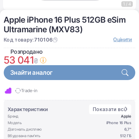
1 / 4
Apple iPhone 16 Plus 512GB eSim
Ultramarine (MXV83)
Оцінити
Код товару:
710106
Розпродано
53 041
₴
Знайти аналог
Trade-in
Характеристики
Показати всі
Бренд
Apple
Модель
iPhone 16 Plus
Діагональ дисплею
6,7"
Вбудована пам'ять
512 ГБ