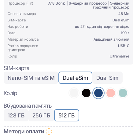
Процесор (чіп)
A18 Bionic | 6-ядерний процесор | 5-ядерний
графічний процесор
Основна камера
48 Мп
SIM-карта
Dual eSim
Час роботи
до 27 годин відтворення відео
Вага
199 г
Матеріал корпуса
Авіаційний алюміній
Роз'єм зарядного
USB-C
пристрою
Колір
Ultramarine
SIM-карта
Nano-SIM та eSIM
Dual eSim
Dual Sim
Колір
Вбудована пам'ять
128 ГБ
256 ГБ
512 ГБ
Методи оплати