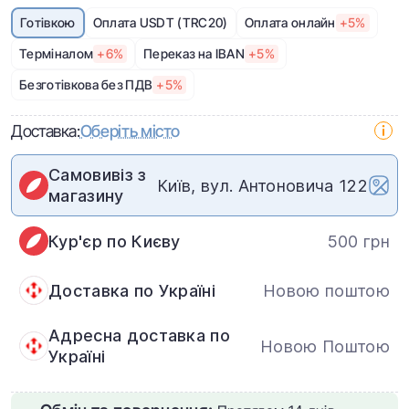
Готівкою
Оплата USDT (TRC20)
Оплата онлайн
+5%
Терміналом
+6%
Переказ на IBAN
+5%
Безготівкова без ПДВ
+5%
Доставка:
Оберіть місто
Самовивіз з
Київ, вул. Антоновича 122
магазину
Кур'єр по Києву
500 грн
Доставка по Україні
Новою поштою
Адресна доставка по
Новою Поштою
Україні