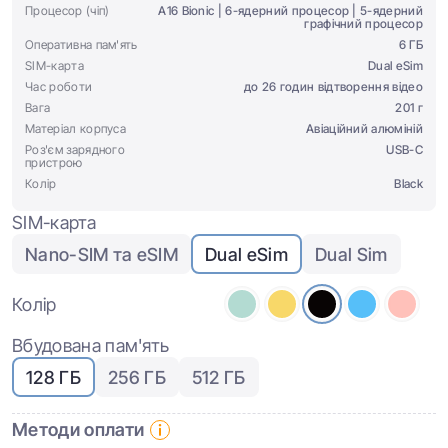
Процесор (чіп)
A16 Bionic | 6-ядерний процесор | 5-ядерний
графічний процесор
Оперативна пам'ять
6 ГБ
SIM-карта
Dual eSim
Час роботи
до 26 годин відтворення відео
Вага
201 г
Матеріал корпуса
Авіаційний алюміній
Роз'єм зарядного
USB-C
пристрою
Колір
Black
SIM-карта
Nano-SIM та eSIM
Dual eSim
Dual Sim
Колір
Вбудована пам'ять
128 ГБ
256 ГБ
512 ГБ
Методи оплати