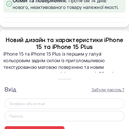
Обмін та повернення:
Протягом 14 днів:
нового, неактивованого товару належної якості.
Новий дизайн та характеристики iPhone
15 та iPhone 15 Plus
iPhone 15 та iPhone 15 Plus із першим у галузі
кольоровим заднім склом із приголомшливою
текстурованою матовою поверхнею та новим
контурним краєм на алюмінієвому корпусі. Обидві
моделі мають динамічний острів і вдосконалену
систему камер, розроблену, щоб допомогти
Вхід
Забули пароль?
користувачам робити фантастичні фотографії
повсякденних моментів свого життя. Потужна основна
Телефон або e-mail
камера на 48 МП дозволяє робити фотографії з
надвисокою роздільною здатністю та нову опцію 2x
Пароль
Telephoto, яка дає користувачам три рівні оптичного
масштабування — ніби третя камера.