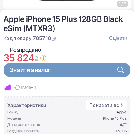
1 / 5
Apple iPhone 15 Plus 128GB Black
eSim (MTXR3)
Оцінити
Код товару:
705710
Розпродано
35 824
₴
Знайти аналог
Trade-in
Характеристики
Показати всі
Бренд
Apple
Модель
iPhone 15 Plus
Діагональ дисплею
6,7"
Вбудована пам'ять
128 ГБ