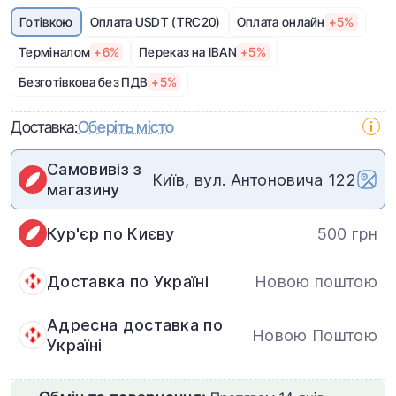
Готівкою
Оплата USDT (TRC20)
Оплата онлайн
+5%
Терміналом
+6%
Переказ на IBAN
+5%
Безготівкова без ПДВ
+5%
Доставка:
Оберіть місто
Самовивіз з
Київ, вул. Антоновича 122
магазину
Кур'єр по Києву
500 грн
Доставка по Україні
Новою поштою
Адресна доставка по
Новою Поштою
Україні