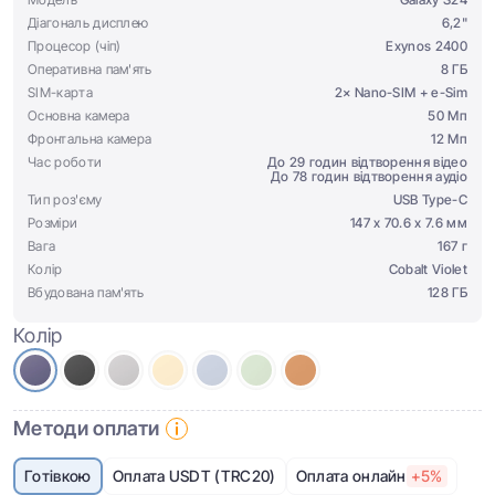
Діагональ дисплею
6,2"
Процесор (чіп)
Exynos 2400
Оперативна пам'ять
8 ГБ
SIM-карта
2× Nano-SIM + e-Sim
Основна камера
50 Мп
Фронтальна камера
12 Мп
Час роботи
До 29 годин відтворення відео
До 78 годин відтворення аудіо
Тип роз'єму
USB Type-C
Розміри
147 х 70.6 х 7.6 мм
Вага
167 г
Колір
Cobalt Violet
Вбудована пам'ять
128 ГБ
Колір
Методи оплати
Готівкою
Оплата USDT (TRC20)
Оплата онлайн
+5%