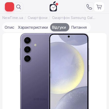
NewTime.ua
Смартфони
Смартфон Samsung Galaxy S24 8/128GB - Cobalt Violet (SM-S921BZVD)
Опис
Характеристики
Відгуки
Питання