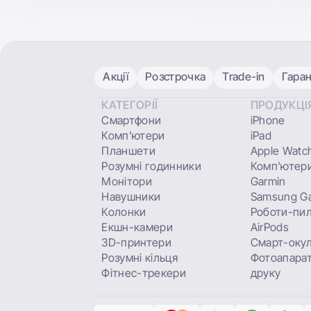
Акції
Розстрочка
Trade-in
Гаран
КАТЕГОРІЇ
ПРОДУКЦІ
Смартфони
iPhone
Комп'ютери
iPad
Планшети
Apple Watc
Розумні годинники
Комп'ютери
Монітори
Garmin
Навушники
Samsung Ga
Колонки
Роботи-пи
Екшн-камери
AirPods
3D-принтери
Смарт-оку
Розумні кільця
Фотоапарат
Фітнес-трекери
друку