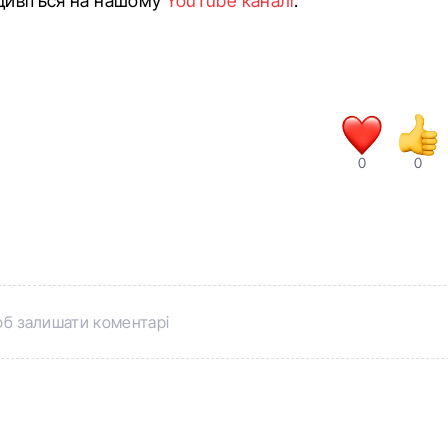
 дивіться на нашому
YouTube каналі
.
0
0
б залишати коментарі