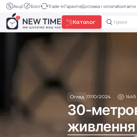
Акції
Блог
Trade-in
Гарантія
Доставка і оплата
Контакти
Каталог
XGIMI M
Огляд
17/10/2024
1465
30-метрови
живлення 