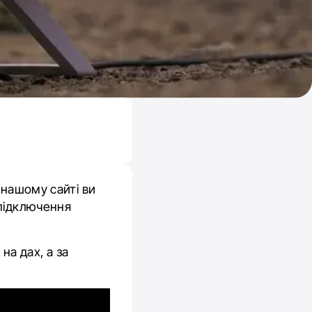
 нашому сайті ви
 підключення
k
на дах, а за