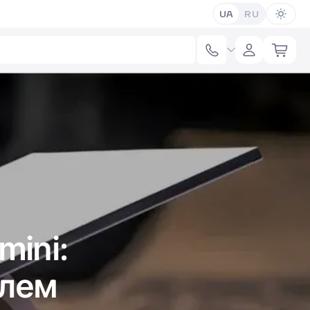
UA
RU
mini:
блем