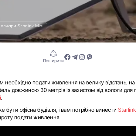
есуари Starlink Mini
Поширити
ам необхідно подати живлення на велику відстань, на
ель довжиною 30 метрів із захистом від вологи для
i
.
е бути офісна будівля, і вам потрібно винести
Starlin
дроту подати живлення.