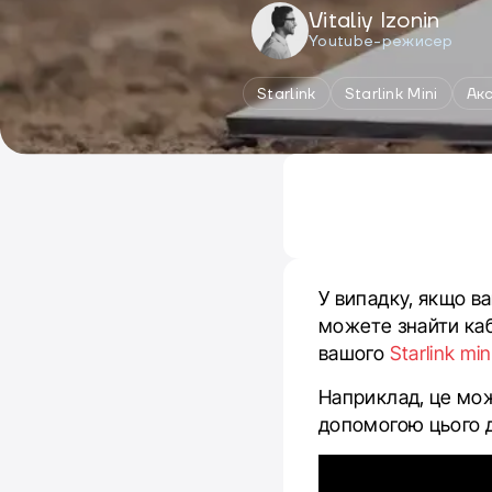
Vitaliy Izonin
Youtube-режисер
Starlink
Starlink Mini
Акс
У випадку, якщо в
можете знайти каб
вашого
Starlink min
Наприклад, це мож
допомогою цього 