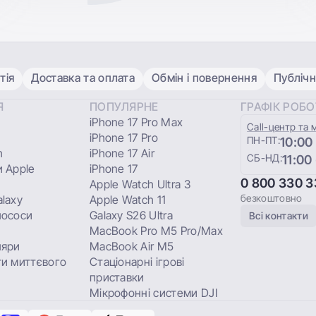
тія
Доставка та оплата
Обмін і повернення
Публічн
Я
ПОПУЛЯРНЕ
ГРАФІК РОБ
iPhone 17 Pro Max
Сall-центр та 
iPhone 17 Pro
ПН-ПТ:
10:00
h
iPhone 17 Air
СБ-НД:
11:00
 Apple
iPhone 17
0 800 330 3
Apple Watch Ultra 3
безкоштовно
laxy
Apple Watch 11
лососи
Galaxy S26 Ultra
Всі контакти
MacBook Pro M5 Pro/Max
ляри
MacBook Air M5
и миттєвого
Стаціонарні ігрові
приставки
Мікрофонні системи DJI