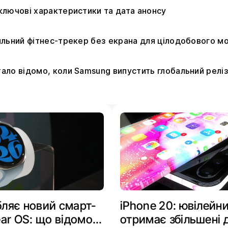
: ключові характеристики та дата анонсу
стильний фітнес-трекер без екрана для цілодобового м
стало відомо, коли Samsung випустить глобальний релі
ляє новий смарт-
iPhone 20: ювілейн
ar OS: що відомо
отримає збільшені 