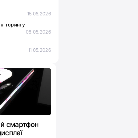
15.06.2026
оніторингу
08.05.2026
з
11.05.2026
ий смартфон
дисплеї