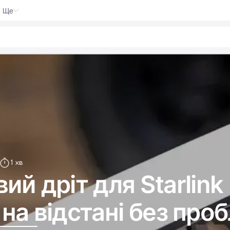
Ще
1 хв
й дріт для Starlink 
на відстані без про