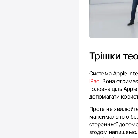
Трішки тео
Система Apple Int
iPad
. Вона отримає
Головна ціль Apple
допомагати корист
Проте не хвилюйте
максимальною безп
сторонньої допомо
згодом напишемо. 