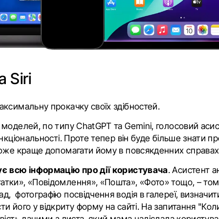
 Siri
аксимальну прокачку своїх здібностей.
 моделей, по типу
ChatGPT та Gemini, голосовий асист
нкціональності. Проте тепер він буде більше знати пр
може краще допомагати йому в повсякденних справа
вує всю інформацію про дії користувача
. Асистент а
атки», «Повідомлення», «Пошта», «Фото» тощо, – то
ад, фотографію посвідчення водія в галереї, визначи
ти його у відкриту форму на сайті. На запитання "Кол
овість даними з листа, який мама надіслала користува