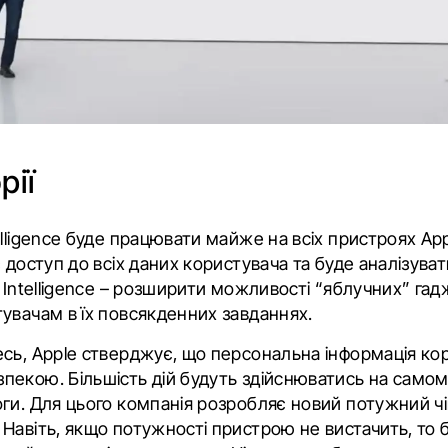
рії
elligence буде працювати майже на всіх пристроях Ap
 доступ до всіх даних користувача та буде аналізувати 
 Intelligence – розширити можливості “яблучних” гад
увачам в їх повсякденних завданнях.
сь, Apple стверджує, що персональна інформація кор
екою. Більшість дій будуть здійснюватись на самому
ги. Для цього компанія розробляє новий потужний чі
Навіть, якщо потужності пристрою не вистачить, то б