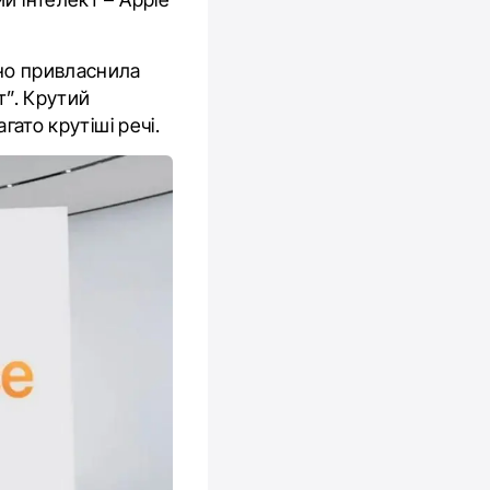
чно привласнила
т”. Крутий
гато крутіші речі.