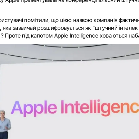
истувачі помітили, що цією назвою компанія факти
I, яка зазвичай розшифровується як “штучний інтелек
? Проте під капотом Apple Intelligence ховаються наба