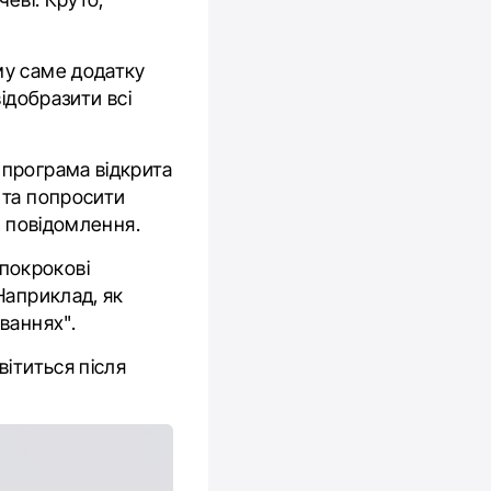
му саме додатку
ідобразити всі
е програма відкрита
 та попросити
з повідомлення.
 покрокові
Наприклад, як
ваннях".
ітиться після