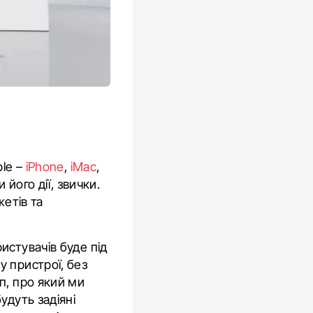
ple –
iPhone
,
iMac
,
його дії, звички.
жетів та
истувачів буде під
 пристрої, без
п, про який ми
удуть задіяні