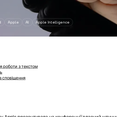
d
Apple
AI
Apple Intelligence
ля роботи з текстом
нь
та сповіщення
ку Apple презентувала на конференції власний штучни