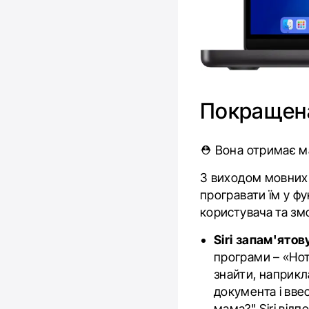
Покращена
⛑️ Вона отримає м
З виходом мовних
програвати їм у фу
користувача та з
Siri запам'ято
програми – «Нот
знайти, наприкл
документа і ввес
мама?" Siri відп