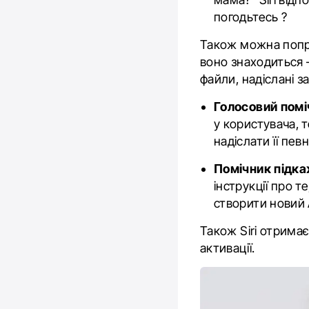
погодьтесь ?
Також можна попро
воно знаходиться 
файли, надіслані з
Голосовий помі
у користувача, 
надіслати її пев
Помічник підка
інструкції про 
створити новий 
Також Siri отрима
активації.