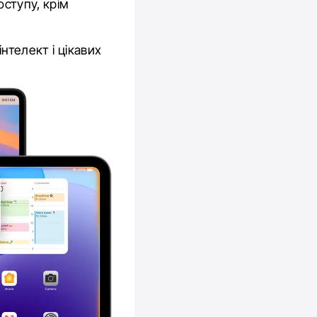
оступу, крім
нтелект і цікавих