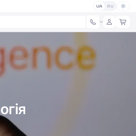
UA
RU
огія