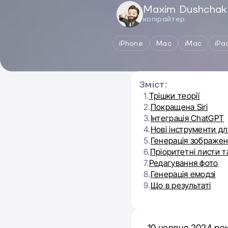
Maxim Dushchak
копірайтер
iPhone
Mac
iMac
iPa
Зміст:
1.
Трішки теорії
2.
Покращена Siri
3.
Інтеграція ChatGPT
4.
Нові інструменти д
5.
Генерація зображе
6.
Пріоритетні листи 
7.
Редагування фото
8.
Генерація емодзі
9.
Що в результаті
10 червня 2024 ро