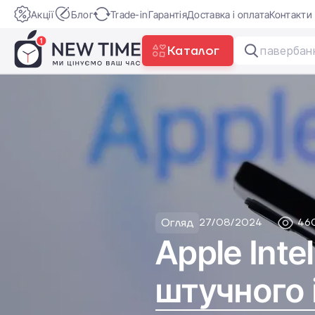
Акції
Блог
Trade-in
Гарантія
Доставка і оплата
Контакти
Каталог
Огляд
27/08/2024
46
Apple Inte
штучного 