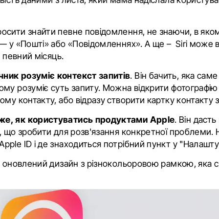
сити знайти певне повідомлення, не знаючи, в яко
— у «Пошті» або «Повідомленнях». А ще – Siri може в
а певний місяць.
чник розуміє контекст запитів
. Він бачить, яка сам
тому розуміє суть запиту. Можна відкрити фотографію
ному контакту, або відразу створити картку контакту 
же, як користуватись продуктами Apple
. Він дасть
те, що зробити для розв'язання конкретної проблеми. 
Apple ID і де знаходиться потрібний пункт у "Налашту
є оновлений дизайн з різнокольоровою рамкою, яка св