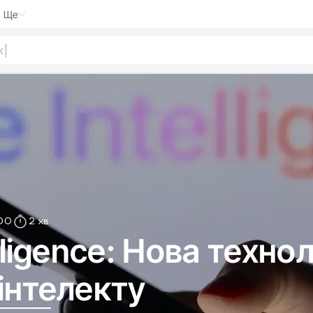
Ще
00
2 хв
lligence: Нова технол
інтелекту