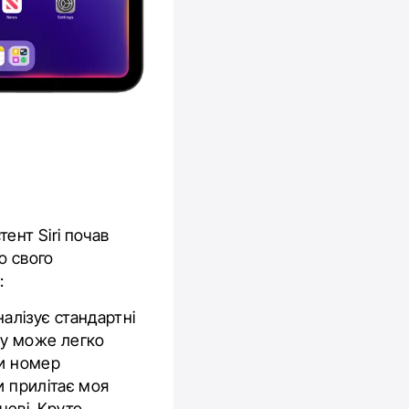
ент Siri почав
о свого
х:
налізує стандартні
му може легко
ти номер
и прилітає моя
чеві. Круто,