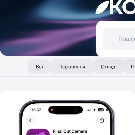
К
Всі
Порівняння
Огляд
П