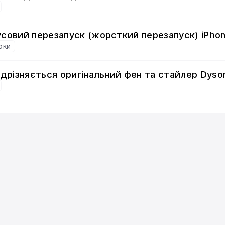
совий перезапуск (жорсткий перезапуск) iPhone
аки
ідрізняється оригінальний фен та стайлер Dyson