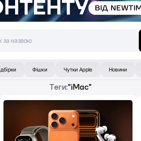
ОНТЕНТУ
ВІД NEWTI
ідбірки
Фішки
Чутки Apple
Новини
Теги:
"iMac"