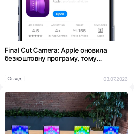
Final Cut Camera: Apple оновила
безкоштовну програму, тому
користувачі Mac будуть у захваті
Огляд
03.07.2026