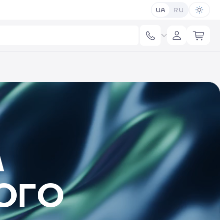
UA
RU
А
ОГО