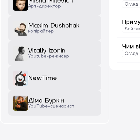
Misha Milevich
Огляд
Арт-директор
Приму
Maxim Dushchak
Лайфх
копірайтер
Чим в
Vitaliy Izonin
Огляд
Youtube-режисер
NewTime
Діма Буркін
YouTube-сценарист