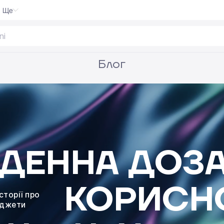
Ще
Блог
ДЕННА ДОЗ
КОРИСН
історії про
аджети