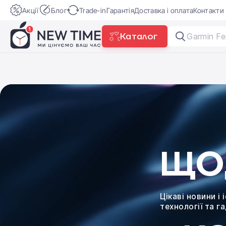
Акції
Блог
Trade-in
Гарантія
Доставка і оплата
Контакти
Каталог
Ga
ЩО
Цікаві новини і 
технології та г