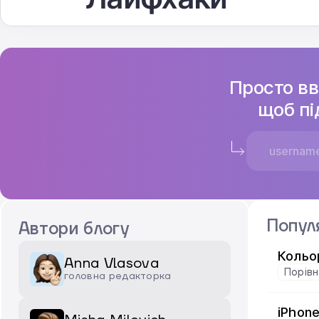
Просто вв
щоб пі
Попул
Автори блогу
Кольо
Anna Vlasova
Порів
головна редакторка
iPhone