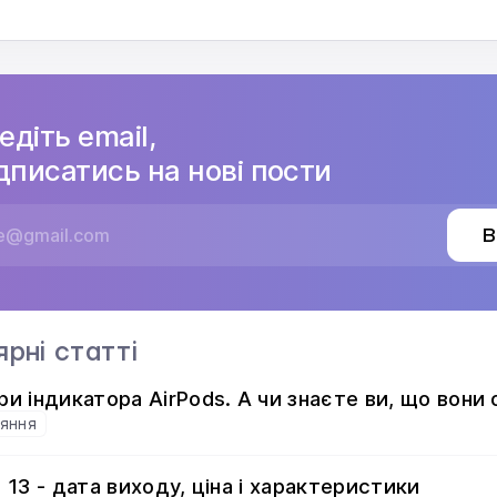
едіть email,
дписатись на нові пости
В
ярні статті
ри індикатора AirPods. А чи знаєте ви, що вони
няння
 13 - дата виходу, ціна і характеристики