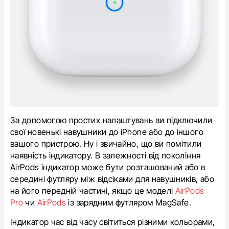
За допомогою простих налаштувань ви підключили
свої новенькі навушники до iPhone або до іншого
вашого пристрою. Ну і звичайно, що ви помітили
наявність індикатору. В залежності від покоління
AirPods індикатор може бути розташований або в
середині футляру між відсіками для навушників, або
на його передній частині, якщо це моделі
AirPods
Pro
чи
AirPods
із зарядним футляром
MagSafe
.
Індикатор час від часу світиться різними кольорами,