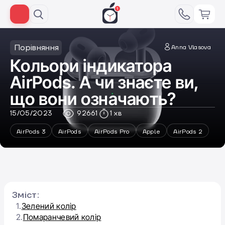
Порівняння
Anna Vlasova
Кольори індикатора
AirPods. А чи знаєте ви,
що вони означають?
15/05/2023
92661
1 хв
AirPods 3
AirPods
AirPods Pro
Apple
AirPods 2
Зміст:
1.
Зелений колір
2.
Помаранчевий колір