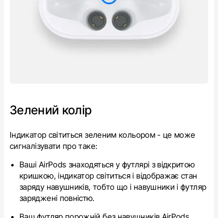
Зелений колір
Індикатор світиться зеленим кольором - це може
сигналізувати про таке:
Ваші AirPods знаходяться у футлярі з відкритою
кришкою, індикатор світиться і відображає стан
заряду навушників, тобто що і навушники і футляр
заряджені повністю.
Ваш футляр порожній без навушників AirPods,