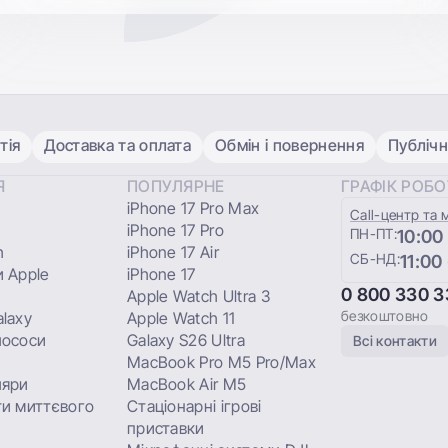
тія
Доставка та оплата
Обмін і повернення
Публічн
Я
ПОПУЛЯРНЕ
ГРАФІК РОБ
iPhone 17 Pro Max
Сall-центр та 
iPhone 17 Pro
ПН-ПТ:
10:00
h
iPhone 17 Air
СБ-НД:
11:00
 Apple
iPhone 17
0 800 330 3
Apple Watch Ultra 3
безкоштовно
laxy
Apple Watch 11
лососи
Galaxy S26 Ultra
Всі контакти
MacBook Pro M5 Pro/Max
ляри
MacBook Air M5
и миттєвого
Стаціонарні ігрові
приставки