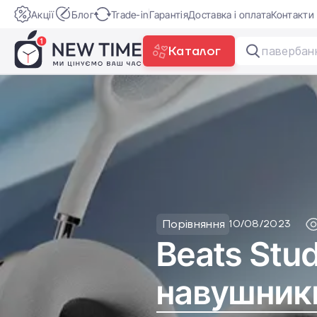
Акції
Блог
Trade-in
Гарантія
Доставка і оплата
Контакти
Каталог
Play
Порівняння
10/08/2023
Beats Stu
навушник