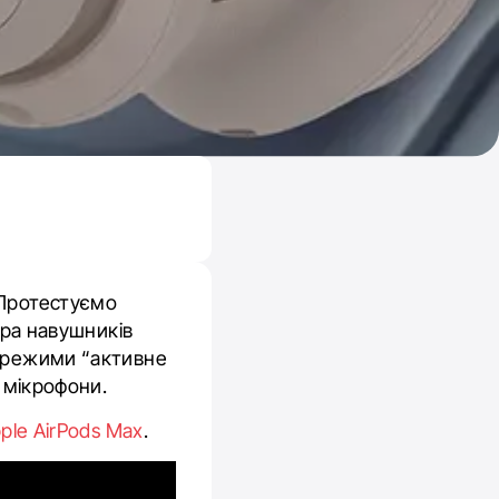
 Протестуємо
ара навушників
ь режими “активне
а мікрофони.
ple AirPods Max
.