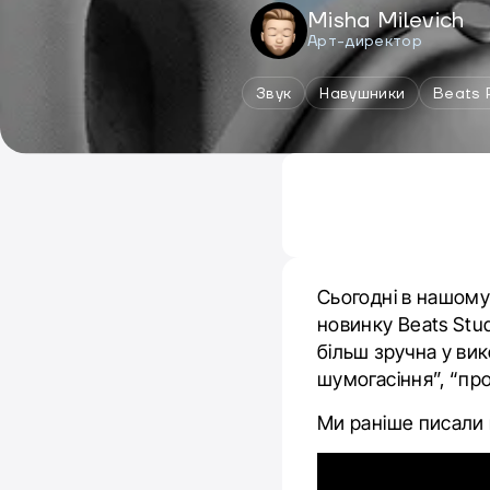
Misha Milevich
Арт-директор
Звук
Навушники
Beats 
Сьогодні в нашому
новинку Beats Stud
більш зручна у ви
шумогасіння”, “про
Ми раніше писали 