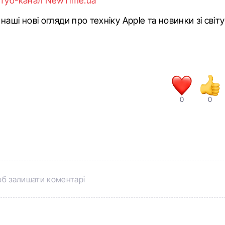
туб-канал NewTime.ua
аші нові огляди про техніку Apple та новинки зі сві
0
0
б залишати коментарі