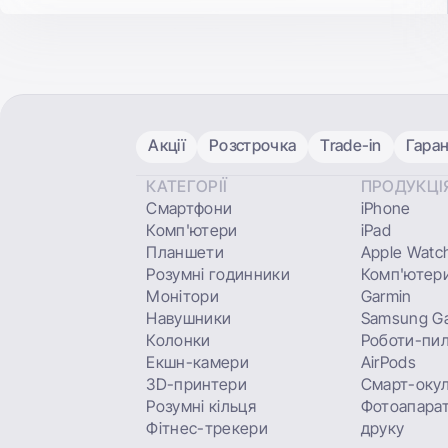
Акції
Розстрочка
Trade-in
Гаран
КАТЕГОРІЇ
ПРОДУКЦІ
Смартфони
iPhone
Комп'ютери
iPad
Планшети
Apple Watc
Розумні годинники
Комп'ютери
Монітори
Garmin
Навушники
Samsung Ga
Колонки
Роботи-пи
Екшн-камери
AirPods
3D-принтери
Смарт-оку
Розумні кільця
Фотоапарат
Фітнес-трекери
друку