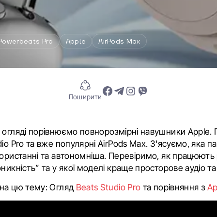
Powerbeats Pro
Apple
AirPods Max
Поширити
 огляді порівнюємо повнорозмірні навушники Apple.
io Pro та вже популярні AirPods Max. З'ясуємо, яка п
користанні та автономніша. Перевіримо, як працюют
никність” та у якої моделі краще просторове аудіо т
на цю тему: Огляд
Beats Studio Pro
та порівняння з
Ap