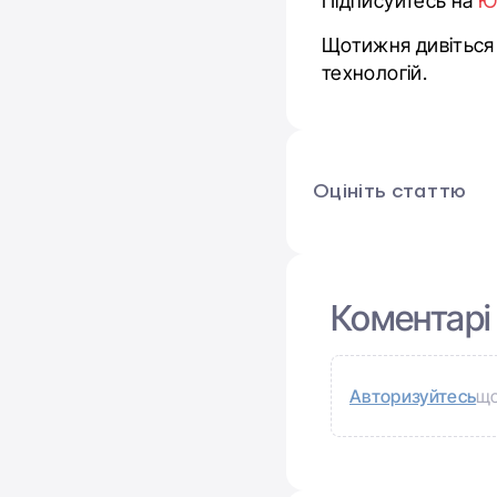
Підписуйтесь на
Ю
Щотижня дивіться н
технологій.
Оцініть статтю
Коментарі
Авторизуйтесь
що