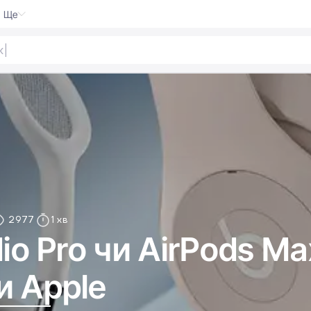
Ще
2977
1 хв
dio Pro чи AirPods M
и Apple