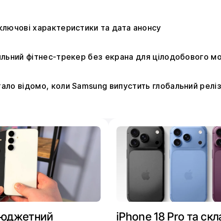
: ключові характеристики та дата анонсу
стильний фітнес-трекер без екрана для цілодобового м
стало відомо, коли Samsung випустить глобальний релі
 бюджетний
iPhone 18 Pro та ск