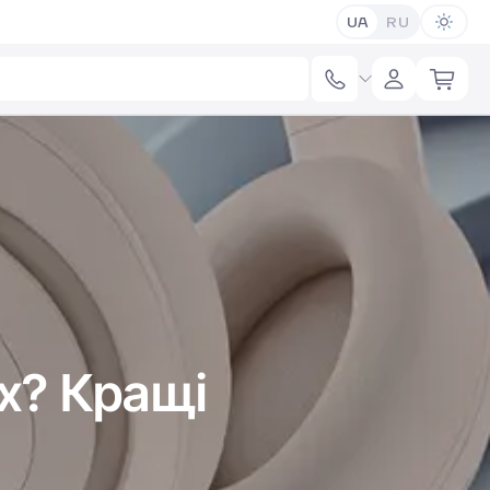
UA
RU
ax? Кращі