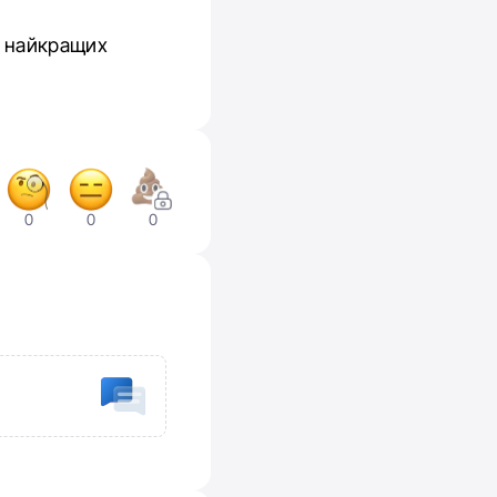
ту найкращих
0
0
0