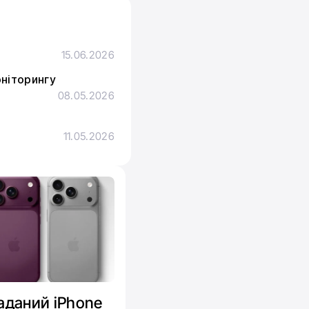
15.06.2026
оніторингу
08.05.2026
з
11.05.2026
ладаний iPhone