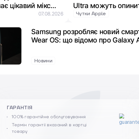
ає цікавий мікс
Ultra можуть опини
s та Snapdragon
через брак пам’яті
Чутки Apple
07.08.2026
Samsung розробляє новий смарт
Wear OS: що відомо про Galaxy 
Новини
ГАРАНТІЯ
100% гарантійне обслуговування
Термін гарантії вказаний в картці
товару