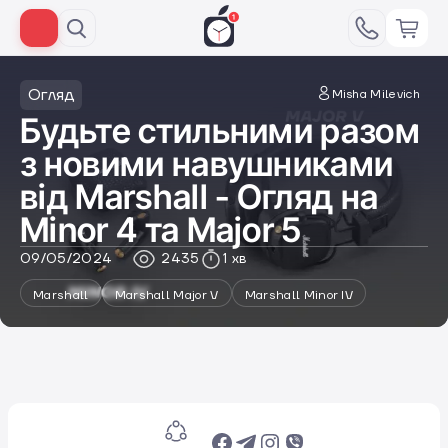
Огляд
Misha Milevich
Будьте стильними разом
з новими навушниками
від Marshall - Огляд на
Minor 4 та Major 5
09/05/2024
2435
1 хв
Marshall
Marshall Major V
Marshall Minor IV