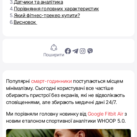
3.
Датчики та аналітика
4.
Порівняння головних характеристик
5.
Який фітнес-трекер купити?
6.
Висновок
Поширити
Популярні
смарт-годинники
поступаються місцем
мінімалізму. Сьогодні користувачі все частіше
обирають пристрої без екранів, які не відволікають
сповіщеннями, але збирають медичні дані 24/7.
Ми порівняли головну новинку від
Google Fitbit Air
з
новим еталоном спортивної аналітики WHOOP 5.0.