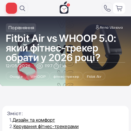
Порівняння
Anna Vlasova
Fitbit Air vs WHOOP 5.0:
який фітнес-трекер
обрати у 2026 році?
12/05/2026
1197
1 хв
Google
WHOOP
фітнес-трекер
Fitbit Air
Зміст:
1.
Дизайн та комфорт
2.
Керування фітнес-трекерами