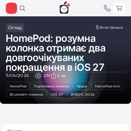
Огляд
Anna Vlasova
HomePod: розумна
колонка отримає два
довгоочікуваних
покращення в iOS 27
11/06/2026
251
2 хв
HomePod
Портативна колонка
Apple
HomePod mini
Bluetooth-колонка
iOS 27
WWDC 2026