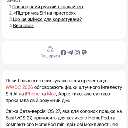
Зміст:
1.
Повноцінний ручний еквалайзер
2.
<Підтримка Siri на пристроях
3.
Що це змінює для користувача?
4.
Висновок
Поширити
Поки більшість користувачів після презентації
WWDC 2026
обговорюють фішки штучного інтелекту
Siri AI на
iPhone
та
Mac
, Apple тихо, але суттєво
прокачала свій розумний дім.
Свіжа бета-версія iOS 27, яка для колонок працює на
базі tvOS 27, приносить для великого HomePod та
компактного HomePod mini дві нові можливості, які