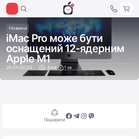
Новини
iMac Pro може бути
оснащений 12-ядерним
Apple M1
25/01/2022
844
1 хв
Поширити