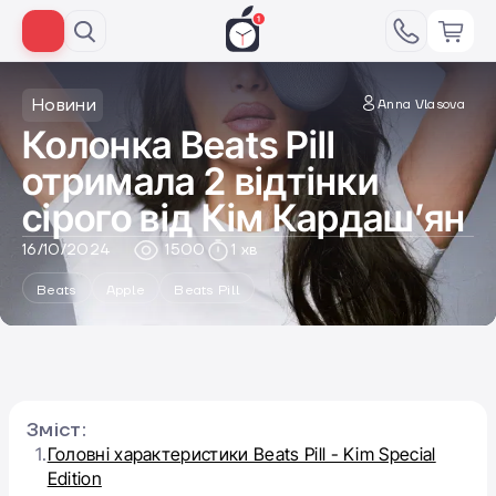
Новини
Anna Vlasova
Колонка Beats Pill
отримала 2 відтінки
сірого від Кім Кардаш’ян
16/10/2024
1500
1 хв
Beats
Apple
Beats Pill
Зміст:
1.
Головні характеристики Beats Pill - Kim Special
Edition