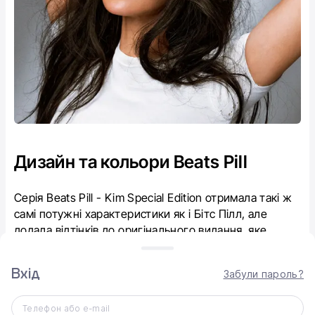
Дизайн та кольори Beats Pill
Серія Beats Pill - Kim Special Edition отримала такі ж
самі потужні характеристики як і Бітс Пілл, але
додала відтінків до оригінального видання, яке
представлено у кольорах: Matte Black, Champagne
Gold та Statement Red.
Вхід
Забули пароль?
Колонки Beats Pill у світло сірому та темно сірому
кольорі пропонуються зі спеціальним сірим кабелем
Телефон або e-mail