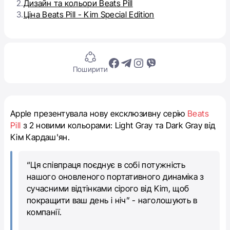
2.
Дизайн та кольори Beats Pill
3.
Ціна Beats Pill - Kim Special Edition
Поширити
Apple презентувала нову ексклюзивну серію
Beats
Pill
з 2 новими кольорами: Light Gray та Dark Gray від
Кім Кардаш'ян.
“Ця співпраця поєднує в собі потужність
нашого оновленого портативного динаміка з
сучасними відтінками сірого від Kim, щоб
покращити ваш день і ніч” - наголошують в
компанії.