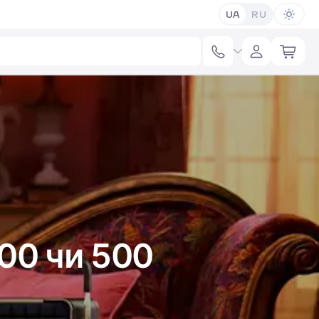
UA
RU
300 чи 500