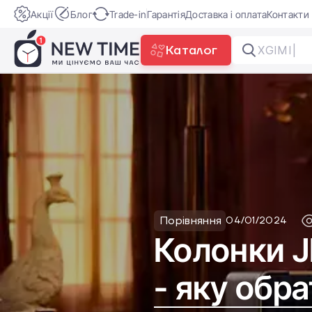
Акції
Блог
Trade-in
Гарантія
Доставка і оплата
Контакти
Каталог
Garmin Fe
Порівняння
04/01/2024
Колонки J
- яку обр