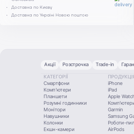
Доставка по Києву
Доставка по Україні Новою поштою
Акції
Розстрочка
Trade-in
Гаран
КАТЕГОРІЇ
ПРОДУКЦІ
Смартфони
iPhone
Комп'ютери
iPad
Планшети
Apple Watc
Розумні годинники
Комп'ютери
Монітори
Garmin
Навушники
Samsung Ga
Колонки
Роботи-пи
Екшн-камери
AirPods