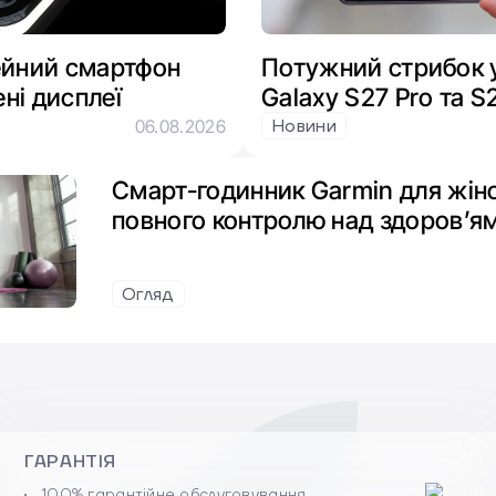
лейний смартфон
Потужний стрибок у
ні дисплеї
Galaxy S27 Pro та S2
отримають графіку 
Новини
06.08.2026
покоління
Смарт-годинник Garmin для жіно
повного контролю над здоров’я
Огляд
ГАРАНТІЯ
100% гарантійне обслуговування