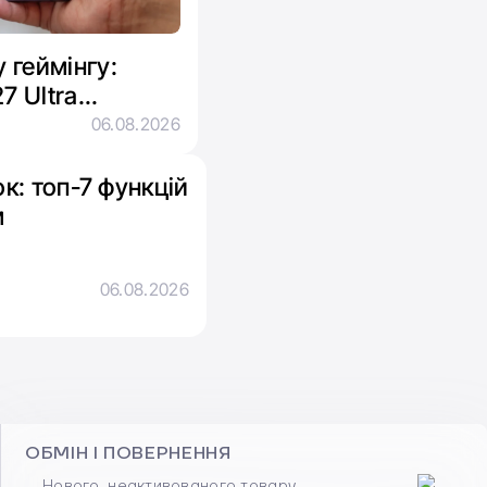
 геймінгу:
7 Ultra
нового
06.08.2026
к: топ-7 функцій
м
06.08.2026
ОБМІН І ПОВЕРНЕННЯ
Нового, неактивованого товару