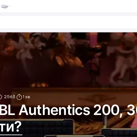
Ще
n
2563
1 хв
BL Authentics 200, 
ати?