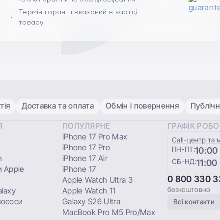
Термін гарантії вказаний в картці
товару
тія
Доставка та оплата
Обмін і повернення
Публічн
Я
ПОПУЛЯРНЕ
ГРАФІК РОБ
iPhone 17 Pro Max
Сall-центр та 
iPhone 17 Pro
ПН-ПТ:
10:00
h
iPhone 17 Air
СБ-НД:
11:00
 Apple
iPhone 17
0 800 330 3
Apple Watch Ultra 3
безкоштовно
laxy
Apple Watch 11
лососи
Galaxy S26 Ultra
Всі контакти
MacBook Pro M5 Pro/Max