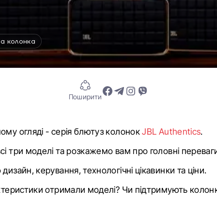
а колонка
Поширити
ому огляді - серія блютуз колонок
JBL Authentics
.
сі три моделі та розкажемо вам про головні переваги
дизайн, керування, технологічні цікавинки та ціни.
актеристики отримали моделі? Чи підтримують колонки