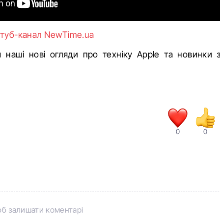
туб-канал NewTime.ua
 наші нові огляди про техніку Apple та новинки з
0
0
б залишати коментарі