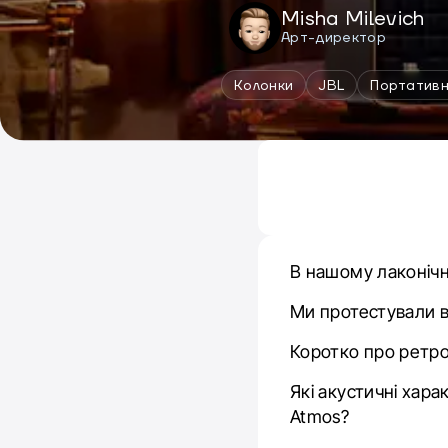
Misha Milevich
Арт-директор
Колонки
JBL
Портативн
В нашому лаконічн
Ми протестували в
Коротко про ретро 
Які акустичні хар
Atmos?