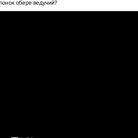
олонок обере ведучий?