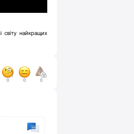
і світу найкращих
0
0
0