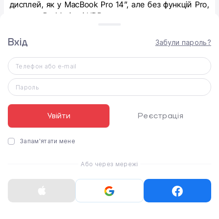
дисплей, як у MacBook Pro 14”, але без функцій Pro,
таких як ProMotion і HDR.
Вхід
Забули пароль?
Телефон або e-mail
Пароль
Увійти
Реєстрація
Запам'ятати мене
Або через мережі
Процесор MacBook Air 15”
Агентство Bloomberg повідомляло, що тестовий