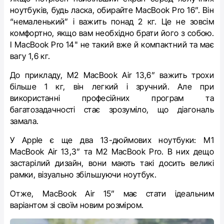
ноутбуків, будь ласка, обирайте MacBook Pro 16”. Він
“немаленький” і важить понад 2 кг. Це не зовсім
комфортно, якщо вам необхідно брати його з собою.
І MacBook Pro 14" не такий вже й компактний та має
вагу 1,6 кг.
До прикладу, M2 MacBook Air 13,6” важить трохи
більше 1 кг, він легкий і зручний. Але при
використанні професійних програм та
багатозадачності стає зрозуміло, що діагональ
замала.
У Apple є ще два 13-дюймових ноутбуки: M1
MacBook Air 13,3” та M2 MacBook Pro. В них дещо
застарілий дизайн, вони мають такі досить великі
рамки, візуально збільшуючи ноутбук.
Отже, MacBook Air 15” має стати ідеальним
варіантом зі своїм новим розміром.