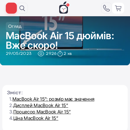
Огляд
MacBook Air 15 дюймів:
Вже скоро!
29/05/2023
2926
2 хв
Зміст:
1.
MacBook Air 15”: розмір має значення
2.
Дисплей MacBook Air 15”
3.
Процесор MacBook Air 15”
4.
Ціна MacBook Air 15”