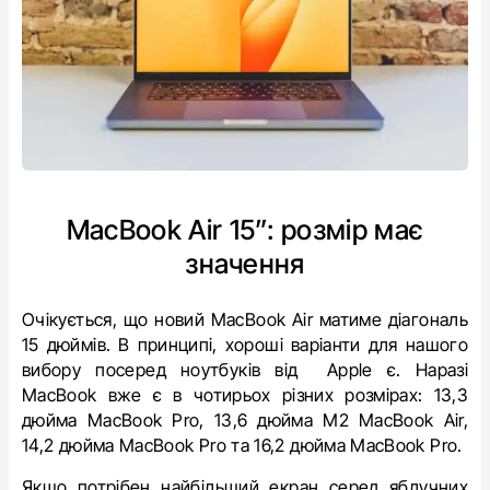
MacBook Air 15”:
розмір має
значення
Очікується, що новий MacBook Air матиме діагональ
15 дюймів. В принципі, хороші варіанти для нашого
вибору посеред ноутбуків від Apple є. Наразі
MacBook вже є в чотирьох різних розмірах: 13,3
дюйма MacBook Pro, 13,6 дюйма M2 MacBook Air,
14,2 дюйма MacBook Pro та 16,2 дюйма MacBook Pro.
Якщо потрібен найбільший екран серед яблучних