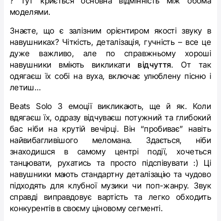
? Тут криється основна відмінність між обома
моделями.
Знаєте, що є залізним орієнтиром якості звуку в
навушниках? Чіткість, деталізація, гучність – все це
дуже важливо, але по справжньому хороші
навушники вміють викликати
відчуття
. От так
одягаєш їх собі на вуха, включає улюблену пісню і
летиш…
Beats Solo 3 емоції викликають, ще й як. Коли
вдягаєш їх, одразу відчуваєш потужний та глибокий
бас ніби на крутій вечірці. Він “пробиває” навіть
найвибагливішого меломана. Здається, ніби
знаходишся в самому центрі події, хочеться
танцювати, рухатись та просто підспівувати :) Ці
навушники мають стандартну деталізацію та чудово
підходять для клубної музики чи поп-жанру. Звук
справді виправдовує вартість та легко обходить
конкурентів в своєму ціновому сегменті.