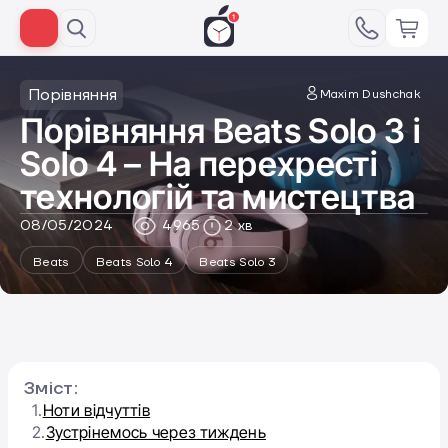
Порівняння
Maxim Dushchak
Порівняння Beats Solo 3 і
Solo 4 – На перехресті
технологій та мистецтва
08/05/2024
4965
2 хв
Beats
Beats Solo 4
Beats Solo 3
Зміст:
1.
Ноти відчуттів
2.
Зустрінемось через тиждень