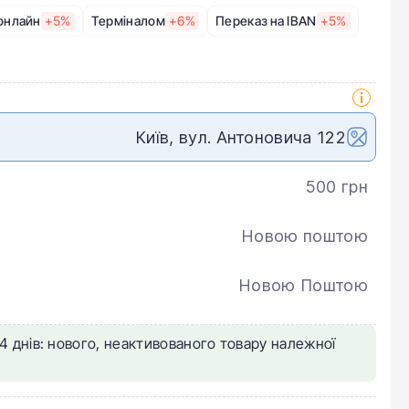
онлайн
+5%
Терміналом
+6%
Переказ на IBAN
+5%
Київ, вул. Антоновича 122
500 грн
Новою поштою
Новою Поштою
4 днів: нового, неактивованого товару належної