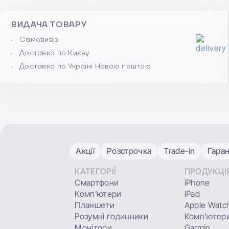
ВИДАЧА ТОВАРУ
Самовивіз
Доставка по Києву
Доставка по Україні Новою поштою
Акції
Розстрочка
Trade-in
Гаран
КАТЕГОРІЇ
ПРОДУКЦІ
Смартфони
iPhone
Комп'ютери
iPad
Планшети
Apple Watc
Розумні годинники
Комп'ютери
Монітори
Garmin