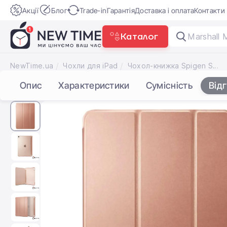
Акції
Блог
Trade-in
Гарантія
Доставка і оплата
Контакти
Каталог
Marshal
NewTime.ua
Чохли для iPad
Чохол-книжка Spigen Smart Fold (Ver.2) for iPad Pro 11" (2018) Rose Gold (067CS25710)
Опис
Характеристики
Сумісність
Від