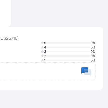
67CS25710)
5
0%
4
0%
3
0%
2
0%
1
0%