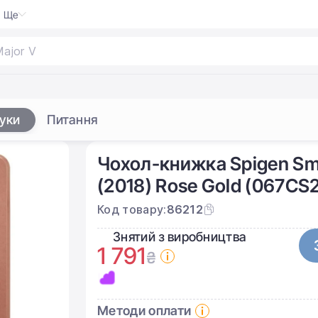
Ще
гуки
Питання
Чохол-книжка Spigen Smart
(2018) Rose Gold (067CS
Код товару:
86212
Знятий з виробництва
1 791
₴
Методи оплати