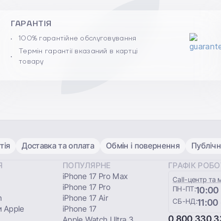
ГАРАНТІЯ
100% гарантійне обслуговування
Термін гарантії вказаний в картці
товару
тія
Доставка та оплата
Обмін і повернення
Публічн
Я
ПОПУЛЯРНЕ
ГРАФІК РОБ
iPhone 17 Pro Max
Сall-центр та 
iPhone 17 Pro
ПН-ПТ:
10:00
h
iPhone 17 Air
СБ-НД:
11:00
 Apple
iPhone 17
0 800 330 3
Apple Watch Ultra 3