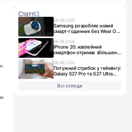
Статті
3
06.08.2026
Samsung розробляє новий
смарт-годинник без Wear OS:
що відомо про Galaxy Aero
06.08.2026
iPhone 20: ювілейний
смартфон отримає збільшені
дисплеї
06.08.2026
ен
Потужний стрибок у геймінгу:
Galaxy S27 Pro та S27 Ultra
отримають графіку нового
покоління
Всі огляди
ью