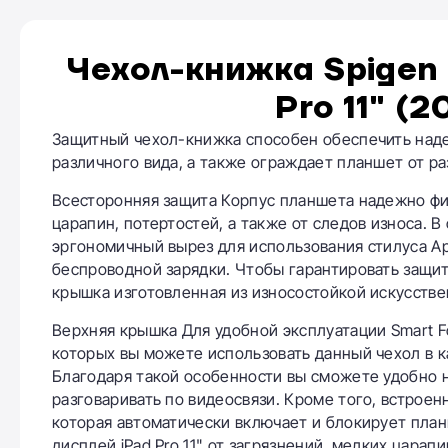
Чехол-книжка Spigen S
Pro 11" (2
Защитный чехол-книжка способен обеспечить надеж
различного вида, а также ограждает планшет от ра
Всесторонняя защита Корпус планшета надежно фи
царапин, потертостей, а также от следов износа. 
эргономичный вырез для использования стилуса App
беспроводной зарядки. Чтобы гарантировать защиту 
крышка изготовленная из износостойкой искусстве
Верхняя крышка Для удобной эксплуатации Smart F
которых вы можете использовать данный чехол в к
Благодаря такой особенности вы сможете удобно н
разговаривать по видеосвязи. Кроме того, встрое
которая автоматически включает и блокирует пла
дисплей iPad Pro 11" от загрязнений, мелких царапи