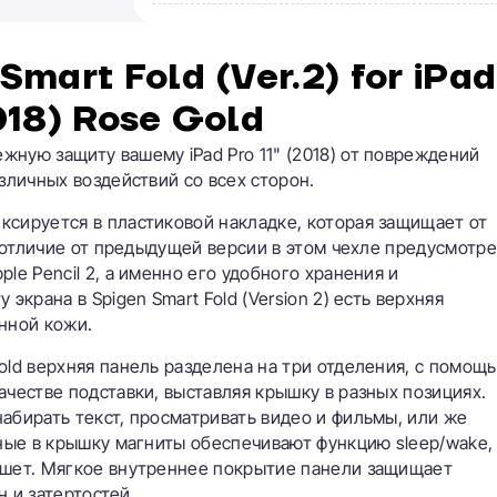
mart Fold (Ver.2) for iPad
018) Rose Gold
ную защиту вашему iPad Pro 11" (2018) от повреждений
зличных воздействий со всех сторон.
ксируется в пластиковой накладке, которая защищает от
В отличие от предыдущей версии в этом чехле предусмотр
le Pencil 2, а именно его удобного хранения и
экрана в Spigen Smart Fold (Version 2) есть верхняя
нной кожи.
old верхняя панель разделена на три отделения, с помощ
ачестве подставки, выставляя крышку в разных позициях.
абирать текст, просматривать видео и фильмы, или же
нные в крышку магниты обеспечивают функцию sleep/wake,
ншет. Мягкое внутреннее покрытие панели защищает
н и затертостей.