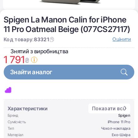
Spigen La Manon Calin for iPhone
11 Pro Oatmeal Beige (077CS27117)
Оцінити
Код товару:
83321
Знятий з виробництва
1 791
₴
Знайти аналог
Характеристики
Показати всі
Бренд
Spigen
Сумісність
iPhone 11 Pro
Тип
Чохол-накладка
Матеріал
Еко-Шкіра