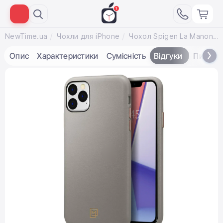
NewTime.ua
Чохли для iPhone
Чохол Spigen La Manon Calin for iPhone 11 Pro Oatmeal Beige (077CS27117)
Опис
Характеристики
Сумісність
Відгуки
Питанн