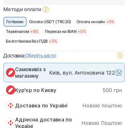
Методи оплати
Готівкою
Оплата USDT (TRC20)
Оплата онлайн
+5%
Терміналом
+6%
Переказ на IBAN
+5%
Безготівкова без ПДВ
+5%
Доставка:
Оберіть місто
Самовивіз з
Київ, вул. Антоновича 122
магазину
Кур'єр по Києву
500 грн
Доставка по Україні
Новою поштою
Адресна доставка по
Новою Поштою
Україні