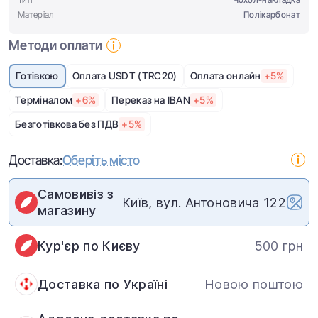
Матеріал
Полікарбонат
Методи оплати
Готівкою
Оплата USDT (TRC20)
Оплата онлайн
+5%
Терміналом
+6%
Переказ на IBAN
+5%
Безготівкова без ПДВ
+5%
Доставка:
Оберіть місто
Самовивіз з
Київ, вул. Антоновича 122
магазину
Кур'єр по Києву
500 грн
Доставка по Україні
Новою поштою