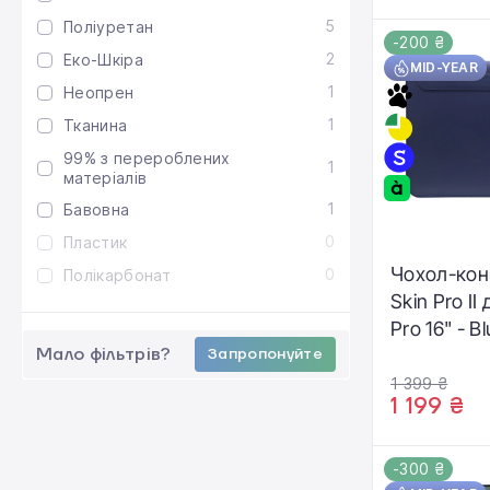
5
Поліуретан
-200 ₴
2
Еко-Шкіра
MID-YEAR
1
Неопрен
1
Тканина
99% з перероблених
1
матеріалів
1
Бавовна
0
Пластик
Чохол-ко
0
Полікарбонат
Skin Pro I
Pro 16" - B
Мало фільтрів?
Запропонуйте
1 399 ₴
1 199 ₴
-300 ₴