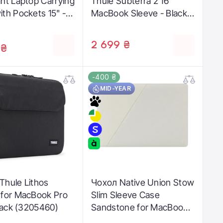
ant Laptop Carrying
Thule Subterra 2 16''
th Pockets 15" -
MacBook Sleeve - Black
ST-LTB15)
(3205032)
2 699 ₴
 ₴
-400 ₴
MID-YEAR
Thule Lithos
Чохол Native Union Stow
 for MacBook Pro
Slim Sleeve Case
Black (3205460)
Sandstone for MacBook
Pro 16"/MacBook Air 15"