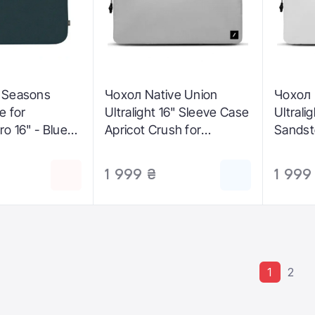
 Seasons
Чохол Native Union
Чохол 
e for
Ultralight 16" Sleeve Case
Ultrali
o 16" - Blue
Apricot Crush for
Sandst
9)
MacBook Pro 16" (STOW-
Pro 16
UT-MBS-APR-16)
SAN-16
1 999 ₴
1 999
1
2