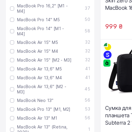
Skin Zero 
MacBook Pro 16,2" [M1 -
MacBook 16
37
M4]
50
MacBook Pro 14" M5
999 ₴
MacBook Pro 14" [M1 -
58
M4]
32
MacBook Air 15" M5
32
MacBook Air 15" M4
32
MacBook Air 15" [M2 - M3]
41
MacBook Air 13,6" M5
41
MacBook Air 13,6" M4
MacBook Air 13,6" [M2 -
45
M3]
56
MacBook Neo 13"
Сумка для
53
MacBook Pro 13" [M1, M2]
планшета 
56
MacBook Air 13" M1
Subterra 2 
MacBook Air 13" (Retina,
1
Black (320