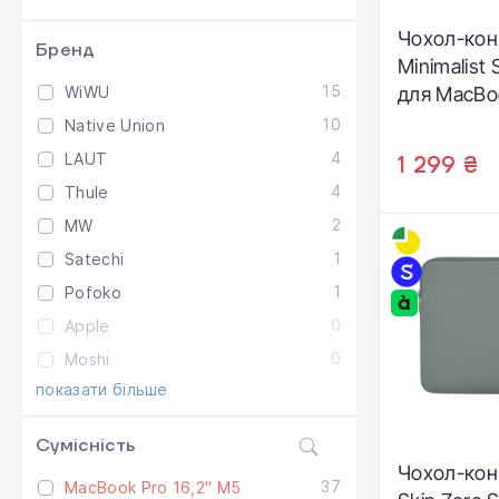
Чохол-ко
Бренд
Minimalist 
15
WiWU
для MacBoo
10
Native Union
4
LAUT
1 299 ₴
4
Thule
2
MW
1
Satechi
1
Pofoko
0
Apple
0
Moshi
показати більше
Сумісність
Чохол-ко
37
MacBook Pro 16,2" M5