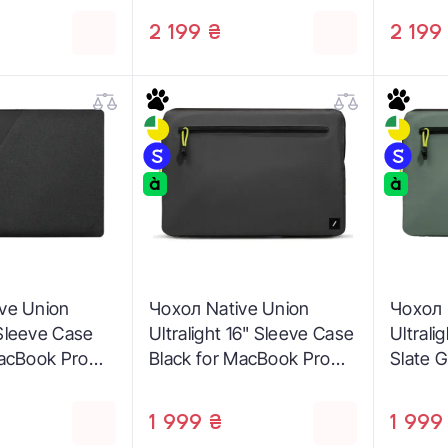
2 199 ₴
2 199
ve Union
Чохол Native Union
Чохол 
Sleeve Case
Ultralight 16" Sleeve Case
Ultrali
MacBook Pro
Black for MacBook Pro
Slate 
k Air 15"
16" (STOW-UT-MBS-BLK-
Pro 16
S-GRY-16)
16)
GRN-1
1 999 ₴
1 999