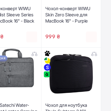
-конверт WIWU
Чохол-конверт WIWU
ist Sleeve Series
Skin Zero Sleeve для
cBook 16" - Black
MacBook 16" - Purple
 ₴
999 ₴
EAR
Satechi Water-
Чохол для ноутбука