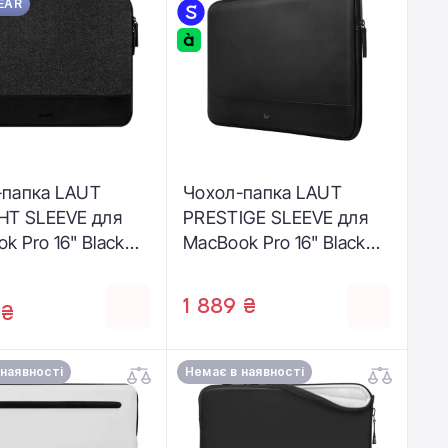
EAR
-папка LAUT
Чохол-папка LAUT
HT SLEEVE для
PRESTIGE SLEEVE для
k Pro 16" Black
MacBook Pro 16" Black
6_IN_BK)
(L_MB16_PRE_BK)
1 889 ₴
 ₴
 наявності
Немає в наявності