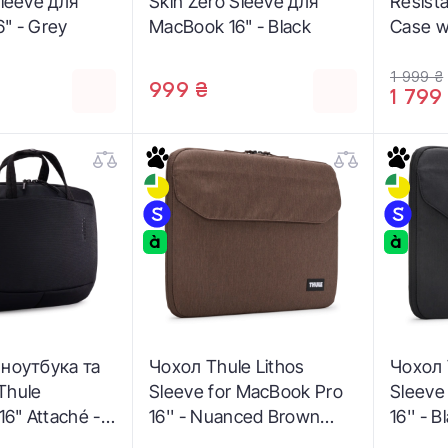
Sleeve для
Skin Zero Sleeve для
Resist
" - Grey
MacBook 16" - Black
Case wi
Gray (
1 999 ₴
999 ₴
1 799
 ноутбука та
Чохол Thule Lithos
Чохол 
Thule
Sleeve for MacBook Pro
Sleeve
16" Attaché -
16'' - Nuanced Brown
16'' - 
5034)
(3205461)