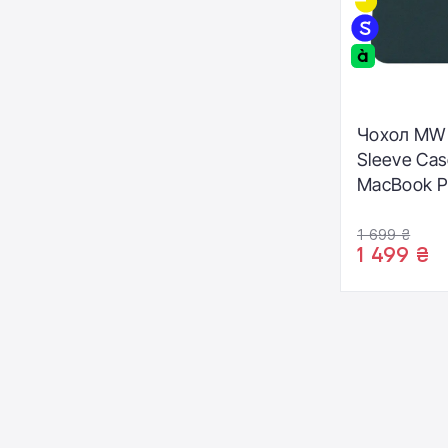
Чохол MW
Sleeve Cas
MacBook Pr
(MW-41011
1 699 ₴
1 499 ₴