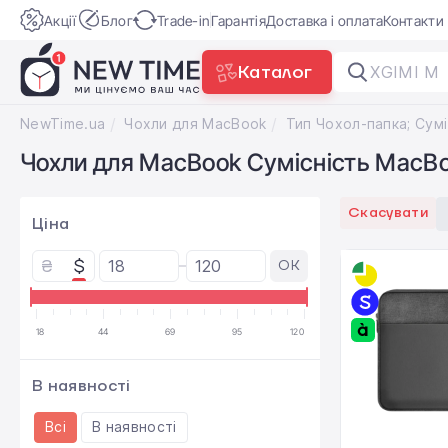
Акції
Блог
Trade-in
Гарантія
Доставка і оплата
Контакти
Каталог
XGIMI M
NewTime.ua
Чохли для MacBook
Ти
Чохли для MacBook Сумісність MacBoo
Скасувати
Ціна
₴
$
OK
18
44
69
95
120
В наявності
Всі
В наявності