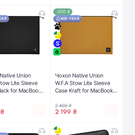
-300 ₴
EAR
MID-YEAR
Native Union
Чохол Native Union
Stow Lite Sleeve
W.F.A Stow Lite Sleeve
lack for MacBook
Case Kraft for MacBook
" (STOW-LT-MBS-
Pro 16" (STOW-LT-MBS-
)
KFT-16)
2 499 ₴
 ₴
2 199 ₴