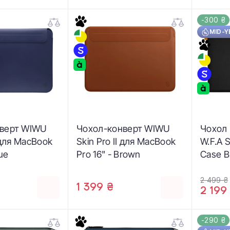
-300 ₴
MID-Y
нверт WIWU
Чохол-конверт WIWU
Чохол 
I для MacBook
Skin Pro II для MacBook
W.F.A 
lue
Pro 16" - Brown
Case B
Pro 16
BLK-16
2 499 ₴
1 399 ₴
2 199
-290 ₴