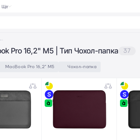
Ще
oGo 4
|
п Чохол-папка; Сумісність MacBook Pro 16,2" M5
k Pro 16,2" M5 | Тип Чохол-папка
37
MacBook Pro 16,2" M5
Чохол-папка