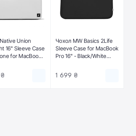
Native Union
Чохол MW Basics 2Life
ght 16" Sleeve Case
Sleeve Case for MacBook
one for MacBook
Pro 16" - Black/White
" (STOW-UT-MBS-
(MW-410142)
)
 ₴
1 699 ₴