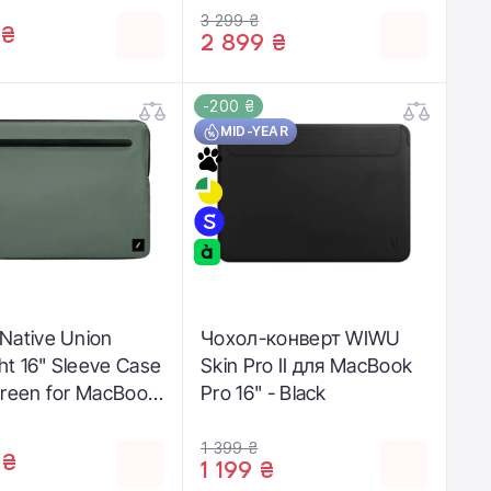
(STOW-MBS-SAN-16)
3 299 ₴
 ₴
2 899 ₴
-200 ₴
MID-YEAR
Native Union
Чохол-конверт WIWU
ght 16" Sleeve Case
Skin Pro II для MacBook
Green for MacBook
Pro 16" - Black
" (STOW-UT-MBS-
6)
1 399 ₴
 ₴
1 199 ₴