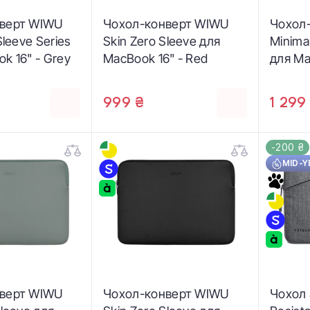
нверт WIWU
Чохол-конверт WIWU
Чохол
Sleeve Series
Skin Zero Sleeve для
Minimal
k 16" - Grey
MacBook 16" - Red
для Ma
999 ₴
1 299
-200 ₴
MID-Y
нверт WIWU
Чохол-конверт WIWU
Чохол 