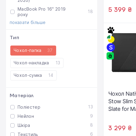
2020)
5 399 ₴
MacBook Pro 16" 2019
18
року
показати більше
Тип
Чохол-папка
37
Чохол-накладка
13
Чохол-сумка
14
Чохол Nati
Матеріал
Stow Slim 
13
Поліестер
Slate for 
9
16"/MacBoo
Нейлон
(STOW-MB
8
Шкіра
3 299 ₴
6
Текстиль