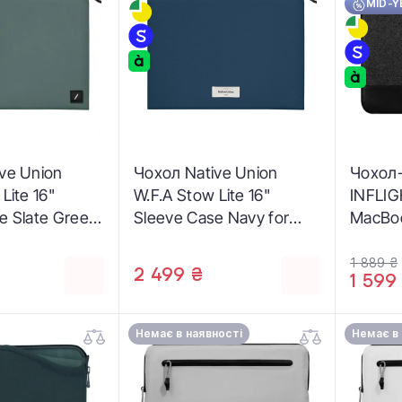
MID-Y
ve Union
Чохол Native Union
Чохол
Lite 16"
W.F.A Stow Lite 16"
INFLIG
e Slate Green
Sleeve Case Navy for
MacBoo
k Pro 16"
MacBook Pro 16" (STOW-
(L_MB1
MBS-SLG-16)
LT-MBS-NAV-16)
1 889 ₴
2 499 ₴
1 599
Немає в наявності
Немає в