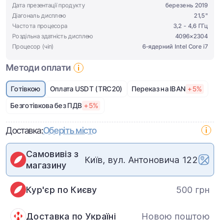
Дата презентації продукту
березень 2019
Діагональ дисплею
21,5"
Частота процесора
3,2 - 4,6 ГГц
Роздільна здатність дисплею
4096×2304
Процесор (чіп)
6-ядерний Intel Core i7
Методи оплати
Готівкою
Оплата USDT (TRC20)
Переказ на IBAN
+5%
Безготівкова без ПДВ
+5%
Доставка:
Оберіть місто
Самовивіз з
Київ, вул. Антоновича 122
магазину
Кур'єр по Києву
500 грн
Доставка по Україні
Новою поштою