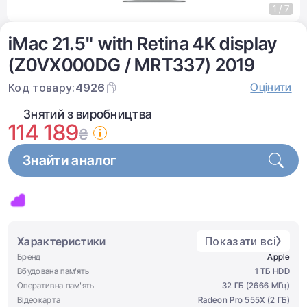
1 / 7
iMac 21.5" with Retina 4K display
(Z0VX000DG / MRT337) 2019
Оцінити
Код товару:
4926
Знятий з виробництва
114 189
₴
Знайти аналог
Характеристики
Показати всі
Бренд
Apple
Вбудована пам'ять
1 ТБ HDD
Оперативна пам'ять
32 ГБ (2666 МГц)
Відеокарта
Radeon Pro 555X (2 ГБ)