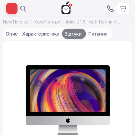
NewTime.ua
Комп'ютери
iMac 21.5" with Retina 4K display (Z0VX000DG / MRT337) 2019
Опис
Характеристики
Відгуки
Питання