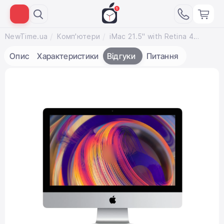
NewTime.ua
Комп'ютери
iMac 21.5" with Retina 4K display (Z0VY000LH / MRT432) 2019
Опис
Характеристики
Відгуки
Питання