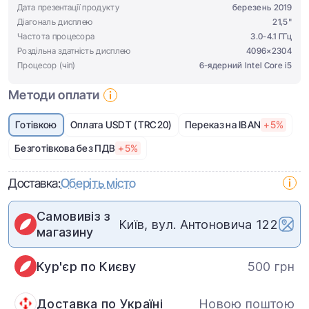
Дата презентації продукту
березень 2019
Діагональ дисплею
21,5"
Частота процесора
3.0-4.1 ГГц
Роздільна здатність дисплею
4096×2304
Процесор (чіп)
6-ядерний Intel Core i5
Методи оплати
Готівкою
Оплата USDT (TRC20)
Переказ на IBAN
+5%
Безготівкова без ПДВ
+5%
Доставка:
Оберіть місто
Самовивіз з
Київ, вул. Антоновича 122
магазину
Кур'єр по Києву
500 грн
Доставка по Україні
Новою поштою